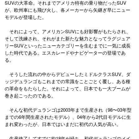
SUVの大革命。それまでアメリカ特有の乗り物だったSUV
が、欧州車にも飛び火し、各メーカーから矢継ぎ早にニュー
モデルが登場した。
それによって、アメリカンSUVにも好影響がもたらされ、
そして洗練され、それがまた新たな魅力となってラグジュア
リーSUVといったニューカテゴリーを生むまでに一気に成長
した時代である。エスカレードやナビゲーターの登場であ
る。
そうした流れの中からデビューしたミドルクラスSUV、ダ
ッジデュランゴもこれまでの常識をことごとく覆し、ある種
の革命をもたらした。それによって、日本でも一大ブームが
巻き起こったのである。
そんな初代デュランゴは2003年まで生産され（98〜03年型
までの6年間生産されたモデル）、04年から2代目モデルに生
まれ変わったが、日本ではいまだに初代の人気が高い。
生産終了してすでに約18年が経ち、初代デュランゴのメイ