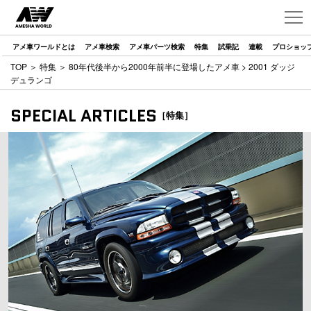
アメ車ワールドとは
アメ車検索
アメ車パーツ検索
特集
試乗記
連載
プロショッ
TOP
＞
特集
＞
80年代後半から2000年前半に登場したアメ車
> 2001 ダッジ
デュランゴ
SPECIAL ARTICLES
［特集］