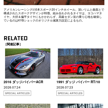
アメリカンレーシングの5本スポーク20インチホイール。深いリムと曲面とで
構成されたスポークデザインが特徴。組み合わされるタイヤは、ヨコハマタ
イヤ。大径＆偏平タイヤにもかかわらず、高級セダン並の乗り心地を確保し
ているのはKYBショックのオリジナル減衰力設定によるもの。
RELATED
［関連記事］
2016 ダッジバイパーACR
1991 ダッジ バイパー RT/10
2026.07.24
2026.07.23
SPECIAL ARTICLES
SPECIAL ARTICLES