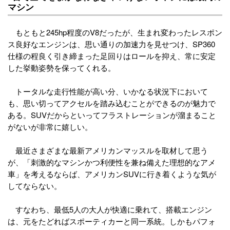
マシン
もともと245hp程度のV8だったが、生まれ変わったレスポン
ス良好なエンジンは、思い通りの加速力を見せつけ、SP360
仕様の程良く引き締まった足回りはロールを抑え、常に安定
した挙動姿勢を保ってくれる。
トータルな走行性能が高い分、いかなる状況下において
も、思い切ってアクセルを踏み込むことができるのが魅力で
ある。SUVだからといってフラストレーションが溜まること
がないが非常に嬉しい。
最近さまざまな最新アメリカンマッスルを取材して思う
が、「刺激的なマシンかつ利便性を兼ね備えた理想的なアメ
車」を考えるならば、アメリカンSUVに行き着くような気が
してならない。
すなわち、最低5人の大人が快適に乗れて、搭載エンジン
は、元をたどればスポーティカーと同一系統。しかもパフォ