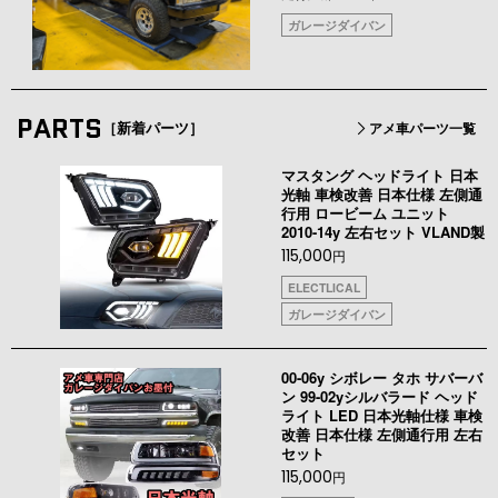
ガレージダイバン
PARTS
［新着パーツ］
アメ車パーツ一覧
マスタング ヘッドライト 日本
光軸 車検改善 日本仕様 左側通
行用 ロービーム ユニット
2010-14y 左右セット VLAND製
115,000
円
ELECTLICAL
ガレージダイバン
00-06y シボレー タホ サバーバ
ン 99-02yシルバラード ヘッド
ライト LED 日本光軸仕様 車検
改善 日本仕様 左側通行用 左右
セット
115,000
円