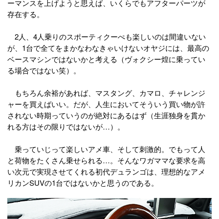
ーマンスを上げようと思えば、いくらでもアフターパーツが
存在する。
2人、4人乗りのスポーティクーぺも楽しいのは間違いない
が、1台で全てをまかなわなきゃいけないオヤジには、最高の
ベースマシンではないかと考える（ヴォクシー煌に乗ってい
る場合ではない笑）。
もちろん余裕があれば、マスタング、カマロ、チャレンジ
ャーを買えばいい。だが、人生においてそういう買い物が許
されない時期っていうのが絶対にあるはず（生涯独身を貫か
れる方はその限りではないが…）。
乗っていじって楽しいアメ車、そして刺激的。でもって人
と荷物をたくさん乗せられる…。そんなワガママな要求を高
い次元で実現させてくれる初代デュランゴは、理想的なアメ
リカンSUVの1台ではないかと思うのである。