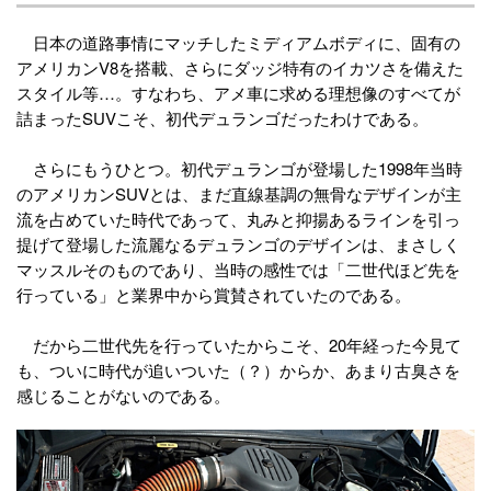
日本の道路事情にマッチしたミディアムボディに、固有の
アメリカンV8を搭載、さらにダッジ特有のイカツさを備えた
スタイル等…。すなわち、アメ車に求める理想像のすべてが
詰まったSUVこそ、初代デュランゴだったわけである。
さらにもうひとつ。初代デュランゴが登場した1998年当時
のアメリカンSUVとは、まだ直線基調の無骨なデザインが主
流を占めていた時代であって、丸みと抑揚あるラインを引っ
提げて登場した流麗なるデュランゴのデザインは、まさしく
マッスルそのものであり、当時の感性では「二世代ほど先を
行っている」と業界中から賞賛されていたのである。
だから二世代先を行っていたからこそ、20年経った今見て
も、ついに時代が追いついた（？）からか、あまり古臭さを
感じることがないのである。