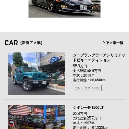
CAR
［新着アメ車］
アメ車一覧
ジープラングラーアンリミテッ
ドビキニエディション
558
万円
589
支払総額
万円
年式：2019年
走行距離：26,650km
ガレージダイバン
シボレーK-1500LT
228
万円
257
支払総額
万円
年式：1997年
走行距離：167,323km