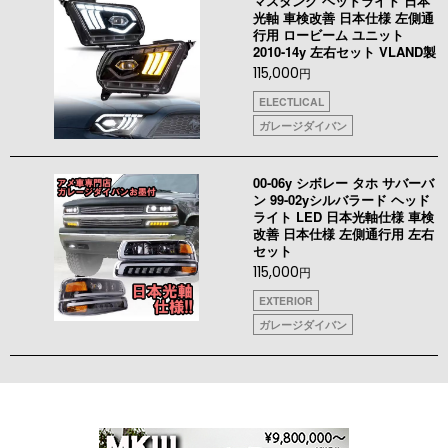
マスタング ヘッドライト 日本
光軸 車検改善 日本仕様 左側通
行用 ロービーム ユニット
2010-14y 左右セット VLAND製
115,000
円
ELECTLICAL
ガレージダイバン
00-06y シボレー タホ サバーバ
ン 99-02yシルバラード ヘッド
ライト LED 日本光軸仕様 車検
改善 日本仕様 左側通行用 左右
セット
115,000
円
EXTERIOR
ガレージダイバン