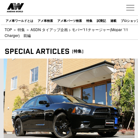
アメ車ワールドとは
アメ車検索
アメ車パーツ検索
特集
試乗記
連載
プロショッ
TOP
＞
特集
＞
ASDN タイアップ企画
> モパー'11チャージャー(Mopar ’11
Charger) 前編
SPECIAL ARTICLES
［特集］