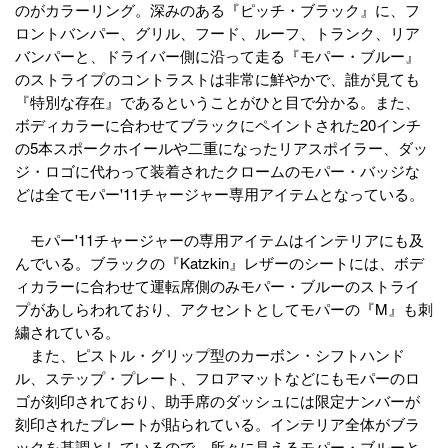
のがカラーリング。深みのある『ピッチ・ブラック』に、フ
ロントバンパー、グリル、フード、ルーフ、トランク、リア
バンパーと、ドライバー側に沿って走る『モパー・ブルー』
のストライプのコントラストは非常に鮮やかで、誰が見ても
『特別な存在』であるということがひと目で分かる。また、
ボディカラーに合わせてブラックにペイントされた20インチ
の5本スポークホイールや二重になったリアスポイラー、ダッ
ジ・ロゴに代わって装着されたクロームのモパー・バッジな
どは全てモパー'11チャージャー専用アイテムとなっている。
モパー'11チャージャーの専用アイテムはインテリアにも及
んでいる。ブラックの『Katzkin』レザーのシートには、ボデ
ィカラーに合わせて運転席側のみモパー・ブルーのストライ
プがあしらわれており、アクセントとしてモパーの『M』も刺
繍されている。
また、ピストル・グリップ型のカーボン・シフトハンド
ル、ステップ・プレート、フロアマットなどにもモパーのロ
ゴが刻印されており、助手席のダッシュには限定ナンバーが
刻印されたプレートが貼られている。インテリア全体がブラ
ックを基調としているので、所々に見えるモパー・ブルーと