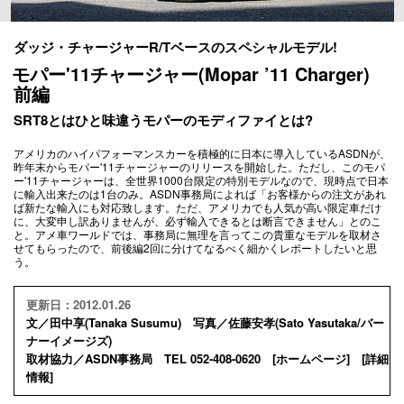
ダッジ・チャージャーR/Tベースのスペシャルモデル!
モパー'11チャージャー(Mopar ’11 Charger)
前編
SRT8とはひと味違うモパーのモディファイとは?
アメリカのハイパフォーマンスカーを積極的に日本に導入しているASDNが、
昨年末からモパー'11チャージャーのリリースを開始した。ただし、このモパ
ー'11チャージャーは、全世界1000台限定の特別モデルなので、現時点で日本
に輸入出来たのは1台のみ。ASDN事務局によれば「お客様からの注文があれ
ば新たな輸入にも対応致します。ただ、アメリカでも人気が高い限定車だけ
に、大変申し訳ありませんが、必ず輸入できるとは断言できません」とのこ
と。アメ車ワールドでは、事務局に無理を言ってこの貴重なモデルを取材さ
せてもらったので、前後編2回に分けてなるべく細かくレポートしたいと思
う。
更新日：2012.01.26
文／田中享(Tanaka Susumu) 写真／佐藤安孝(Sato Yasutaka/バー
ナーイメージズ)
取材協力／ASDN事務局 TEL 052-408-0620 [
ホームページ
] [
詳細
情報
]