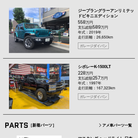
ジープラングラーアンリミテッ
ドビキニエディション
558
万円
589
支払総額
万円
年式：2019年
走行距離：26,650km
ガレージダイバン
シボレーK-1500LT
228
万円
257
支払総額
万円
年式：1997年
走行距離：167,323km
ガレージダイバン
PARTS
［新着パーツ］
アメ車パーツ一覧