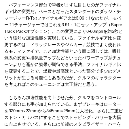
パフォーマンス部分で筆者がまず注目したのがファイナル
ギア比の変更だ。ベースとなったスタンダードのダッジ・チ
ャージャーR/Tのファイナルギア比は3.06：1なのだが、モパ
ー'11チャージャーではこれを3.91：1にセットアップ（Super
Track Packオプション）。この変更により0-60mphを約5秒と
いう強烈な加速性能を実現している。ファイナルギア比を変
更するのは、ドラッグレースやジムカーナ競技でよく使われ
るモディファイで、こと加速性能という面に関しては、吸排
気系の変更や排気量アップなどといったパワーアップ系チュ
ーンよりも遥かに効果が期待できる手法。ファイナルギア比
を変更することで、燃費や最高速といった部分で多少のデメ
リットが生じる可能性もあるのだが、クルマのキャラクター
を考えればこのチューニングは大正解だと思う。
もちろん加速性能を向上させた分、クルマをコントロール
する部分にも手が加えられている。まずブレーキはローター
を320mm×22mmから345mm×28mmに大径化。さらに二重ピ
ストン・カリパスにすることでストッピング・パワーを大幅
に向上させている。さらには前後のスタビライザー・バーを