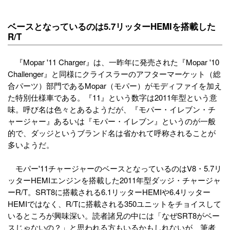
ベースとなっているのは5.7リッターHEMIを搭載した
R/T
『Mopar '11 Charger』は、一昨年に発売された『Mopar '10
Challenger』と同様にクライスラーのアフターマーケット（総
合パーツ）部門であるMopar（モパー）がモディファイを加え
た特別仕様車である。『11』という数字は2011年型という意
味。呼び名は色々とあるようだが、『モパー・イレブン・チ
ャージャー』あるいは『モパー・イレブン』というのが一般
的で、ダッジというブランド名は省かれて呼称されることが
多いようだ。
モパー'11チャージャーのベースとなっているのはV8・5.7リ
ッターHEMIエンジンを搭載した2011年型ダッジ・チャージャ
ーR/T。SRT8に搭載される6.1リッターHEMIや6.4リッター
HEMIではなく、R/Tに搭載される350ユニットをチョイスして
いるところが興味深い。読者諸兄の中には「なぜSRT8がベー
スじゃないの？」と思われる方もいるかもしれないが、筆者