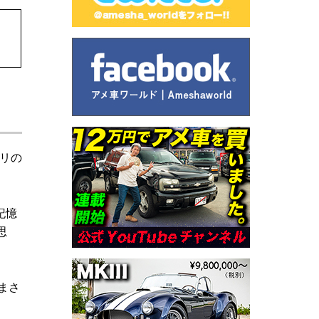
リの
記憶
思
まさ