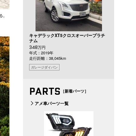
る。
キャデラックXT5クロスオーバープラチ
ナム
348
万円
年式：2019年
走行距離：38,045km
ガレージダイバン
PARTS
［新着パーツ］
アメ車パーツ一覧