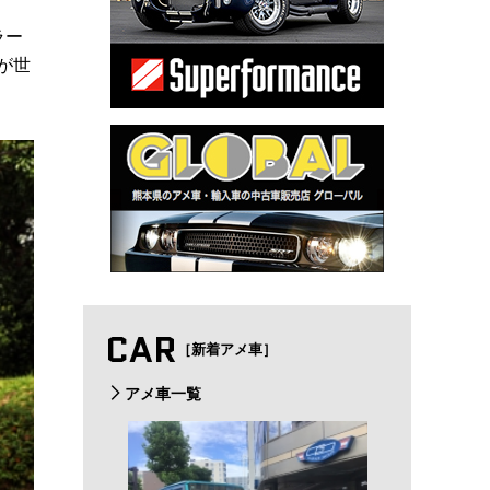
ラー
が世
CAR
［新着アメ車］
アメ車一覧