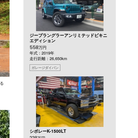
ジープラングラーアンリミテッドビキニ
エディション
558
万円
年式：2019年
走行距離：26,650km
ガレージダイバン
る
シボレーK-1500LT
228
万円