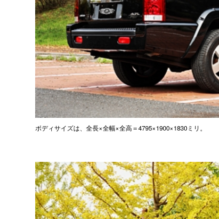
ボディサイズは、全長×全幅×全高＝4795×1900×1830ミリ。