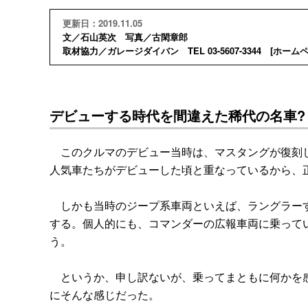
更新日：2019.11.05
文／石山英次 写真／古閑章郎
取材協力／ガレージダイバン TEL 03-5607-3344 [
ホーム
デビューする時代を間違えた稀代の名車?
このクルマのデビュー当時は、マスタングが復刻し
人気車たちがデビューした頃と重なっているから、
しかも当時のジープ系車両といえば、ラングラーす
する。個人的にも、コマンダーの広報車両に乗って
う。
というか、申し訳ないが、乗ってまともに何かを感
にそんな感じだった。