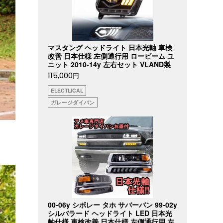
マスタング ヘッドライト 日本光軸 車検
改善 日本仕様 左側通行用 ロービーム ユ
ニット 2010-14y 左右セット VLAND製
115,000
円
ELECTLICAL
ガレージダイバン
00-06y シボレー タホ サバーバン 99-02y
シルバラード ヘッドライト LED 日本光
軸仕様 車検改善 日本仕様 左側通行用 左