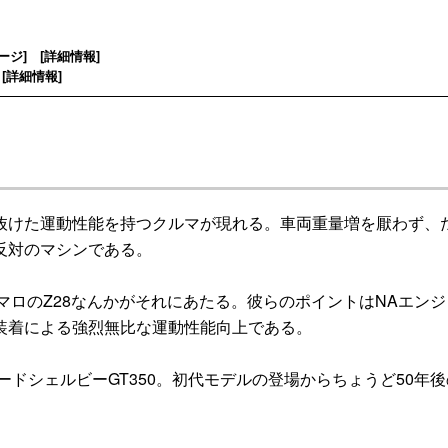
ージ
] [
詳細情報
]
[
詳細情報
]
けた運動性能を持つクルマが現れる。車両重量増を厭わず、
反対のマシンである。
マロのZ28なんかがそれにあたる。彼らのポイントはNAエン
装着による強烈無比な運動性能向上である。
ドシェルビーGT350。初代モデルの登場からちょうど50年後