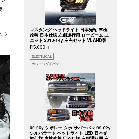
がア
実
マスタング ヘッドライト 日本光軸 車検
とつ
改善 日本仕様 左側通行用 ロービーム ユ
ニット 2010-14y 左右セット VLAND製
115,000
円
ELECTLICAL
ガレージダイバン
00-06y シボレー タホ サバーバン 99-02y
シルバラード ヘッドライト LED 日本光
軸仕様 車検改善 日本仕様 左側通行用 左