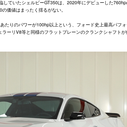
ていたシェルビーGT350は、2020年にデビューした760h
350の価値はまったく揺るがない。
たりのパワーが100hp以上という、フォード史上最高パフォ
ェラーリV8等と同様のフラットプレーンのクランクシャフトが