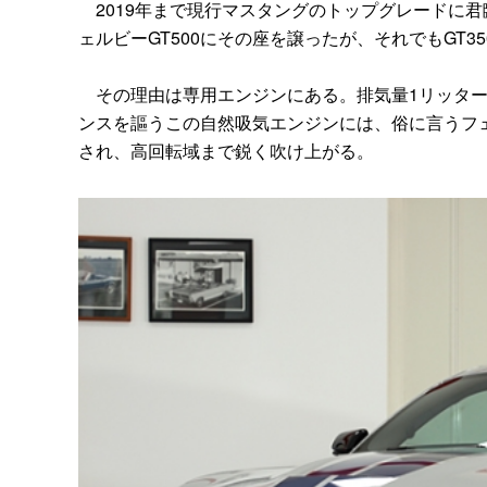
2019年まで現行マスタングのトップグレードに君臨し
ェルビーGT500にその座を譲ったが、それでもGT
その理由は専用エンジンにある。排気量1リッターあ
ンスを謳うこの自然吸気エンジンには、俗に言うフ
され、高回転域まで鋭く吹け上がる。