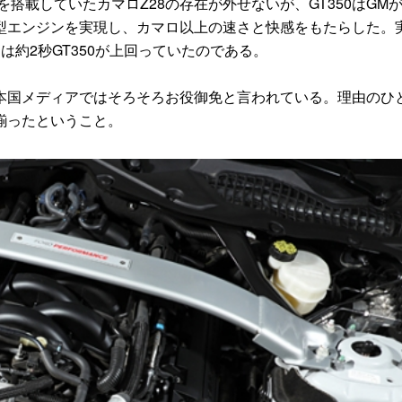
を搭載していたカマロZ28の存在が外せないが、GT350はGM
型エンジンを実現し、カマロ以上の速さと快感をもたらした。
約2秒GT350が上回っていたのである。
た本国メディアではそろそろお役御免と言われている。理由のひ
が揃ったということ。