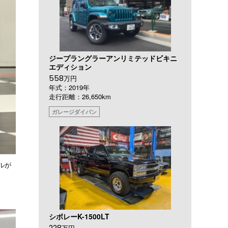
ジープラングラーアンリミテッドビキニ
エディション
558
万円
年式：2019年
走行距離：26,650km
ガレージダイバン
ルが
シボレーK-1500LT
228
万円