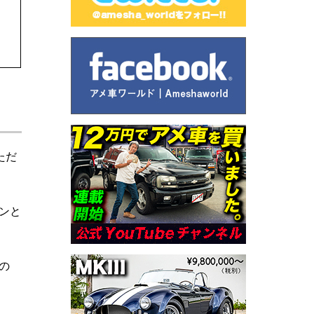
ただ
ジンと
の