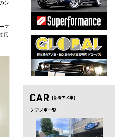
pのシ
ーマ
使用
CAR
［新着アメ車］
アメ車一覧