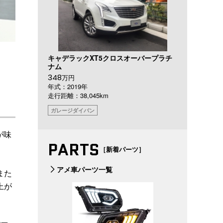
キャデラックXT5クロスオーバープラチ
ナム
348
万円
年式：2019年
走行距離：38,045km
ガレージダイバン
が味
PARTS
［新着パーツ］
アメ車パーツ一覧
また
上が