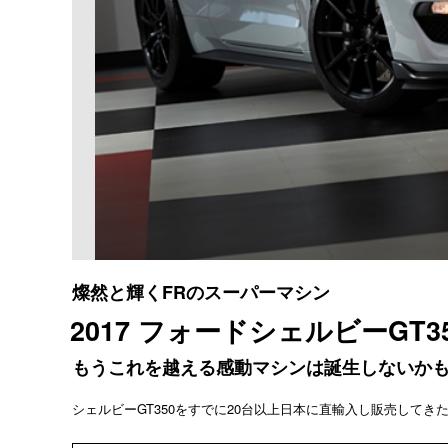
燦然と輝くFRのスーパーマシン
2017 フォードシェルビーGT3
もうこれを越える感動マシンは誕生しないか
シェルビーGT350をすでに20台以上日本に直輸入し販売してきた