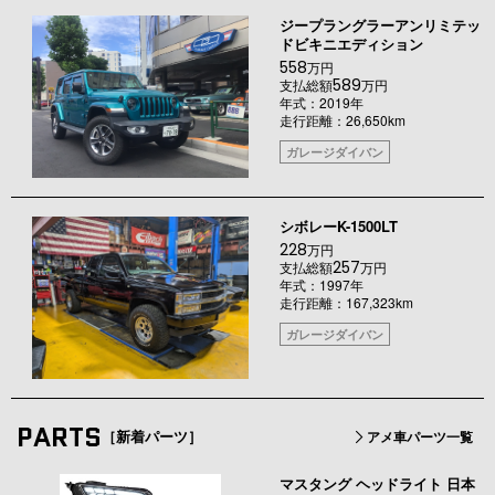
ジープラングラーアンリミテッ
ドビキニエディション
558
万円
589
支払総額
万円
年式：2019年
走行距離：26,650km
ガレージダイバン
シボレーK-1500LT
228
万円
257
支払総額
万円
年式：1997年
走行距離：167,323km
ガレージダイバン
PARTS
［新着パーツ］
アメ車パーツ一覧
マスタング ヘッドライト 日本