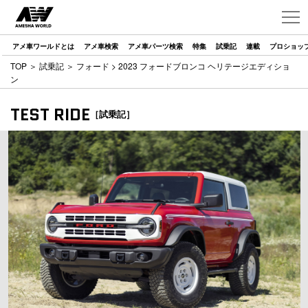
アメ車ワールドとは
アメ車検索
アメ車パーツ検索
特集
試乗記
連載
プロショッ
TOP
＞
試乗記
＞
フォード
> 2023 フォードブロンコ ヘリテージエディショ
ン
TEST RIDE
［試乗記］