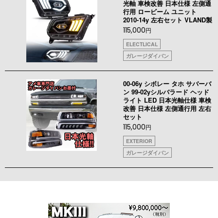
光軸 車検改善 日本仕様 左側通
行用 ロービーム ユニット
2010-14y 左右セット VLAND製
115,000
円
ELECTLICAL
ガレージダイバン
00-06y シボレー タホ サバーバ
ン 99-02yシルバラード ヘッド
ライト LED 日本光軸仕様 車検
改善 日本仕様 左側通行用 左右
セット
115,000
円
EXTERIOR
ガレージダイバン