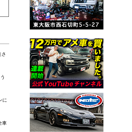
良さ
よう
ンに
全車