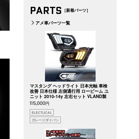
PARTS
［新着パーツ］
アメ車パーツ一覧
マスタング ヘッドライト 日本光軸 車検
改善 日本仕様 左側通行用 ロービーム ユ
ニット 2010-14y 左右セット VLAND製
115,000
円
ELECTLICAL
ガレージダイバン