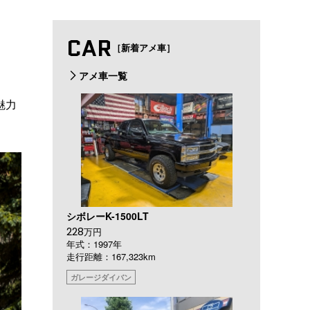
CAR
［新着アメ車］
アメ車一覧
魅力
シボレーK-1500LT
228
万円
年式：1997年
走行距離：167,323km
ガレージダイバン