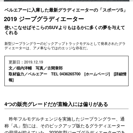
ベルエアーに入庫した最新グラディエーターの「スポーツS」
2019 ジープグラディエーター
使いこなせばそこらのSUVよりもはるかに多くの夢を与えて
くれる
新型ジープラングラーのピックアップトラックモデルとして発表されたグラ
ディエーターは、アメ車ならではのエッジな存在だ。
更新日：2019.12.19
文／椙内洋輔 写真／古閑章郎
取材協力／ベルエアー TEL 0436265700 [
ホームページ
] [
詳細情
報
]
4つの販売グレードだが直輸入には偏りがある
昨年フルモデルチェンジを実施したジープラングラー、通
称「JL」型には、そのピックアップ版たるグラディエーター
の登場が控えていた。2020年型ジープグラディエーターであ