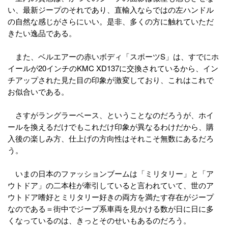
い、最新ジープのそれであり、直輸入ならではの左ハンドル
の自然な感じがさらにいい。是非、多くの方に触れていただ
きたい逸品である。
また、ベルエアーの赤いボディ「スポーツS」は、すでにホ
イールが20インチのKMC XD137に交換されているから、イン
チアップされた見た目の印象が激変しており、これはこれで
お似合いである。
さすがラングラーベース、ということなのだろうが、ホイ
ールを換えるだけでもこれだけ印象が異なるわけだから、購
入後の楽しみ方、仕上げの方向性はそれこそ無数にあるだろ
う。
いまの日本のファッションブームは「ミリタリー」と「ア
ウトドア」の二本柱が牽引していると言われていて、世のア
ウトドア嗜好とミリタリー好きの両方を満たす存在がジープ
なのである＝街中でジープ系車両を見かける数が日に日に多
くなっているのは、きっとそのせいもあるのだろう。