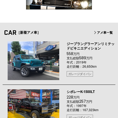
CAR
［新着アメ車］
アメ車一覧
ジープラングラーアンリミテッ
ドビキニエディション
558
万円
589
支払総額
万円
年式：2019年
走行距離：26,650km
ガレージダイバン
シボレーK-1500LT
228
万円
257
支払総額
万円
年式：1997年
走行距離：167,323km
ガレージダイバン