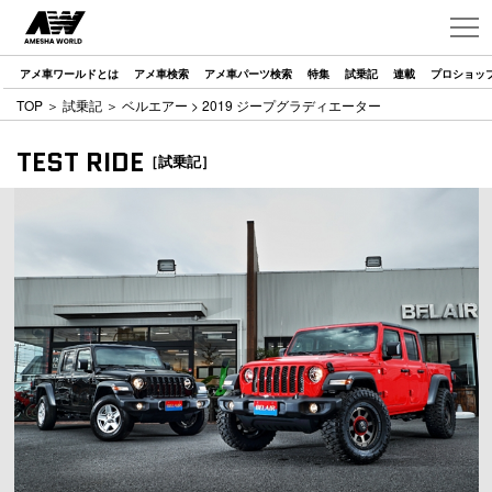
アメ車ワールドとは
アメ車検索
アメ車パーツ検索
特集
試乗記
連載
プロショッ
TOP
＞
試乗記
＞
ベルエアー
> 2019 ジープグラディエーター
TEST RIDE
［試乗記］