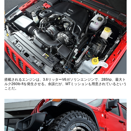
搭載されるエンジンは、3.6リッターV6ガソリンエンジンで、285hp、最大ト
ルク260lb-ftを発生させる。余談だが、MTミッションも用意されているという
ことだ。