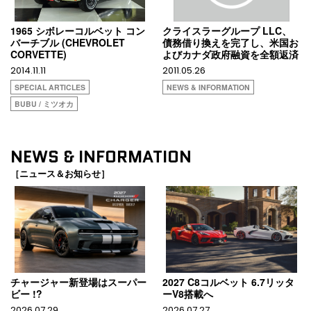
1965 シボレーコルベット コン
クライスラーグループ LLC、
バーチブル (CHEVROLET
債務借り換えを完了し、米国お
CORVETTE)
よびカナダ政府融資を全額返済
2014.11.11
2011.05.26
SPECIAL ARTICLES
NEWS & INFORMATION
BUBU / ミツオカ
NEWS & INFORMATION
［ニュース＆お知らせ］
チャージャー新登場はスーパー
2027 C8コルベット 6.7リッタ
ビー !?
ーV8搭載へ
2026.07.29
2026.07.27