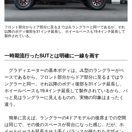
フロント部分からドア部分に至るまではJLラングラーと同一であるが、それ
以降のボディ後部を31インチ延長し、ホイールベースも19.4インチ延長して
製作されている。
一時期流行ったSUTとは明確に一線を画す
グラディエーターの基本ボディは、JL型のラングラーがベ
ースであるから、フロント部分からドア部分に至るまではラ
ングラーと同一。それ以降のボディ後部を31インチ延長し、
ホイールベースも19.4インチ延長して製作されているから、パ
っと見はラングラーに見えるものの、実物の印象はまったく
違う。
簡単に言えば、ラングラーの4ドアモデルの後席までの空間
は同じで、その後のスペースが荷台になった感じ。だが、ホ
イールベースを延長させ上手くバランスが保たれたデザイン