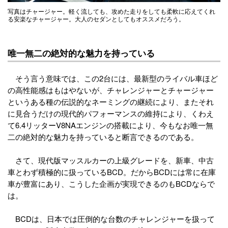
写真はチャージャー。軽く流しても、攻めた走りをしても柔軟に応えてくれ
る安楽なチャージャー。大人のセダンとしてもオススメだろう。
唯一無二の絶対的な魅力を持っている
そう言う意味では、この2台には、最新型のライバル車ほど
の高性能感はもはやないが、チャレンジャーとチャージャー
というある種の伝説的なネーミングの継続により、またそれ
に見合うだけの現代的パフォーマンスの維持により、くわえ
て6.4リッターV8NAエンジンの搭載により、今もなお唯一無
二の絶対的な魅力を持っていると断言できるのである。
さて、現代版マッスルカーの上級グレードを、新車、中古
車とわず積極的に扱っているBCD。だからBCDには常に在庫
車が豊富にあり、こうした企画が実現できるのもBCDならで
は。
BCDは、日本では圧倒的な台数のチャレンジャーを扱って