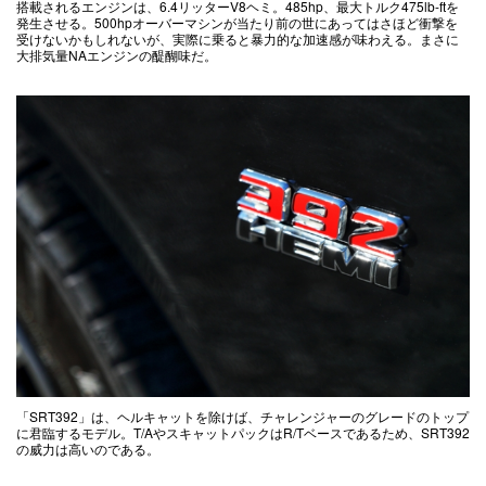
搭載されるエンジンは、6.4リッターV8ヘミ。485hp、最大トルク475lb-ftを
発生させる。500hpオーバーマシンが当たり前の世にあってはさほど衝撃を
受けないかもしれないが、実際に乗ると暴力的な加速感が味わえる。まさに
大排気量NAエンジンの醍醐味だ。
「SRT392」は、ヘルキャットを除けば、チャレンジャーのグレードのトップ
に君臨するモデル。T/AやスキャットパックはR/Tベースであるため、SRT392
の威力は高いのである。