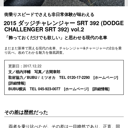
街乗りスピードでさえも非日常体験が味わえる
2015 ダッジチャレンジャー SRT 392 (DODGE
CHALLENGER SRT 392) vol.2
「飾っておくだけでも欲しい」と思わせる現代の名車
まだまだ新車で買える現代の名車、チャレンジャー&チャージャーの2台を乗
り比べ。改めてわかる魅力を徹底調査。
更新日：2017.12.22
文／椙内洋輔 写真／古閑章郎
取材協力／BUBU / ミツオカ TEL 0120-17-2290 [
ホームページ
]
[
詳細情報
]
BUBU横浜 TEL 045-923-0077 [
ホームページ
] [
詳細情報
]
その差は歴然だった
両者を乗り比べたが、その差は一目瞭然であり、正直、同