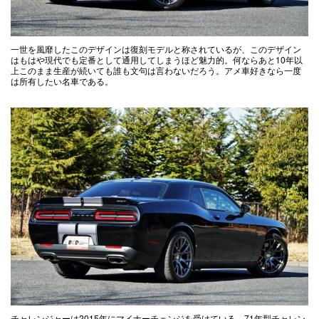
一世を風靡したこのデザインは復刻モデルと称されているが、このデザイン
はもはや現代でも定番として通用してしまうほど魅力的。何ならあと10年以
上このまま生産が続いても誰も文句は言わないだろう。アメ車好きなら一度
は所有したい名車である。
チャレンジャーは2015年にマイナーチェンジを受けている。71年型チャレン