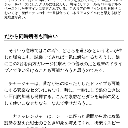
ジャーをベースにしたグリルに様変わり。同時にリアテールも71年モデルを
ベースとしたデザインに変更されている。このリアのデザインを見る限りに
おいては、歴代モデルの中で一番似合っているリアスタイルだと思えるほど
完成度が高い。
だから同時所有も面白い
そういう意味ではこの2台、どちらを選ぶかという迷いが生
じた場合にも、試乗してみれば一気に解決するだろうし、逆
にこの2台を両方ガレージに収めつつ普段の足と週末のドライ
ブとで使い分けることも可能だろうと思うのである。
チャージャーは、昔ながらのゆったりしたドライブも可能
にする安楽なセダンにもなり、時に、一瞬にして狼のごき鋭
い圧倒的加速も発揮する。こんな素敵なセダンを毎日の足と
して使いこなせたなら、なんて幸せだろう…。
一方チャレンジャーは、シートに座った瞬間から常に攻撃
態勢を整えた戦士のごとき印象を与えてくれ、街乗りスピー