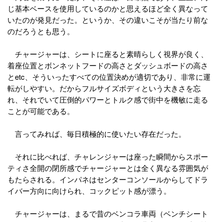
じ基本ベースを使用しているのかと思えるほど全く異なって
いたのが発見だった。というか、その違いこそが当たり前な
のだろうとも思う。
チャージャーは、シートに座ると素晴らしく視界が良く、
着座位置とボンネットフードの高さとダッシュボードの高さ
とetc、そういったすべての位置決めが適切であり、非常に運
転がしやすい。だからフルサイズボディという大きさを忘
れ、それでいて圧倒的パワーとトルク感で街中を機敏に走る
ことが可能である。
言ってみれば、毎日積極的に使いたい存在だった。
それに比べれば、チャレンジャーは座った瞬間からスポー
ティさ全開の閉所感でチャージャーとは全く異なる雰囲気が
もたらされる。インパネはセンターコンソールからしてドラ
イバー方向に向けられ、コックピット感が漂う。
チャージャーは、まるで昔のベンコラ車両（ベンチシート