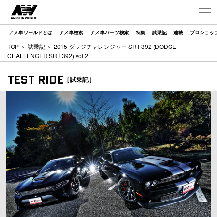
アメ車ワールドとは
アメ車検索
アメ車パーツ検索
特集
試乗記
連載
プロショッ
TOP
＞
試乗記
＞ 2015 ダッジチャレンジャー SRT 392 (DODGE
CHALLENGER SRT 392) vol.2
TEST RIDE
［試乗記］