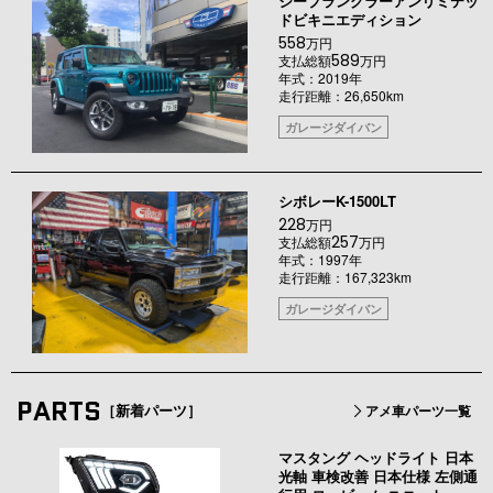
ジープラングラーアンリミテッ
ドビキニエディション
558
万円
589
支払総額
万円
年式：2019年
走行距離：26,650km
ガレージダイバン
シボレーK-1500LT
228
万円
257
支払総額
万円
年式：1997年
走行距離：167,323km
ガレージダイバン
PARTS
［新着パーツ］
アメ車パーツ一覧
マスタング ヘッドライト 日本
光軸 車検改善 日本仕様 左側通