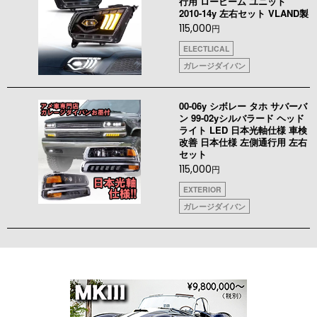
行用 ロービーム ユニット
2010-14y 左右セット VLAND製
115,000
円
ELECTLICAL
ガレージダイバン
00-06y シボレー タホ サバーバ
ン 99-02yシルバラード ヘッド
ライト LED 日本光軸仕様 車検
改善 日本仕様 左側通行用 左右
セット
115,000
円
EXTERIOR
ガレージダイバン