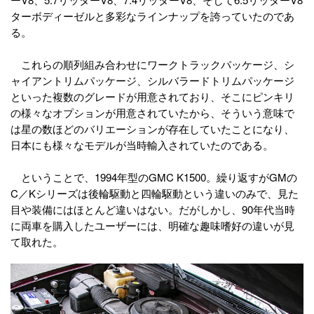
ターボディーゼルと多彩なラインナップを誇っていたのであ
る。
これらの順列組み合わせにワークトラックパッケージ、シ
ャイアントリムパッケージ、シルバラードトリムパッケージ
といった複数のグレードが用意されており、そこにピンキリ
の様々なオプションが用意されていたから、そういう意味で
は星の数ほどのバリエーションが存在していたことになり、
日本にも様々なモデルが当時輸入されていたのである。
ということで、1994年型のGMC K1500。繰り返すがGMの
C／Kシリーズは後輪駆動と四輪駆動という違いのみで、見た
目や装備にはほとんど違いはない。だがしかし、90年代当時
に両車を購入したユーザーには、明確な趣味嗜好の違いが見
て取れた。