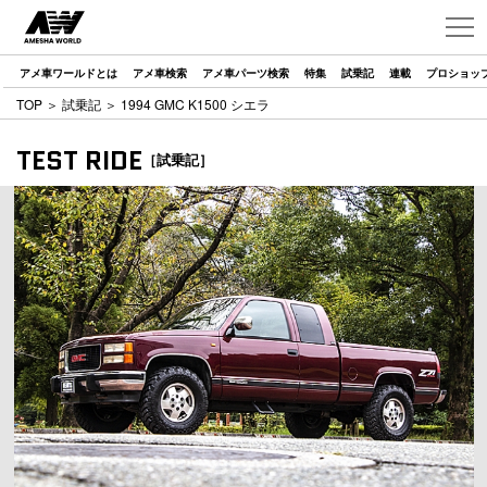
アメ車ワールドとは
アメ車検索
アメ車パーツ検索
特集
試乗記
連載
プロショッ
TOP
＞
試乗記
＞ 1994 GMC K1500 シエラ
TEST RIDE
［試乗記］