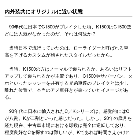
内外装共にオリジナルに近い状態
90年代に日本でC1500がブレイクした頃、K1500はC1500ほ
どには人気がなかったのだ。それは何故か？
当時日本で流行っていたのは、ローライダーと呼ばれる車
高を下げるカスタムが施されたスタイルだったから。
当時、K1500の方はノーマルで乗られるか、あるいはリフト
アップして乗られるかが主流であり、C1500やサバーバン、タ
ホといったシャシーを共有する兄弟車達のブレイクとは少し
離れた位置で、本当のアメ車好きが乗っていたイメージがあ
る。
90年代に日本に輸入されたC／Kシリーズは、感覚的にはC
が八割。Kが二割といった感じだった。しかし、20年の歳月を
経た現在、中古車市場における球数は完全に逆転しており、
程度良好なCを探すのは難しいが、Kであれば時間さえかけれ