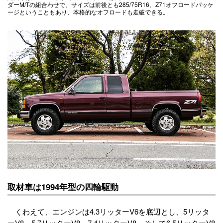
ダーM/Tの組合わせで、サイズは前後とも285/75R16。Z71オフロードパッケ
ージということもあり、本格的なオフロードも走破できる。
取材車は1994年型の四輪駆動
くわえて、エンジンは4.3リッターV6を底辺とし、5リッタ
ーV8、5.7リッターV8、7.4リッターV8、そして6.5リッターV8