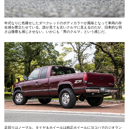
年式なりに色褪せしたダークレッドのボディカラーが風味となって車両の存
在感を際立たせている。誰が見ても古いクルマに見えるのだが、旧車的な弱
さは微塵も感じさせない。いかにも「男のクルマ」という感じだ。
足回りはノーマル。タイヤ＆ホイールは純正ホイールにヨコハマのジオラン