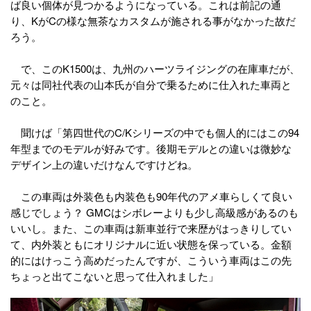
ば良い個体が見つかるようになっている。これは前記の通
り、KがCの様な無茶なカスタムが施される事がなかった故だ
ろう。
で、このK1500は、九州のハーツライジングの在庫車だが、
元々は同社代表の山本氏が自分で乗るために仕入れた車両と
のこと。
聞けば「第四世代のC/Kシリーズの中でも個人的にはこの94
年型までのモデルが好みです。後期モデルとの違いは微妙な
デザイン上の違いだけなんですけどね。
この車両は外装色も内装色も90年代のアメ車らしくて良い
感じでしょう？ GMCはシボレーよりも少し高級感があるのも
いいし。また、この車両は新車並行で来歴がはっきりしてい
て、内外装ともにオリジナルに近い状態を保っている。金額
的にはけっこう高めだったんですが、こういう車両はこの先
ちょっと出てこないと思って仕入れました」