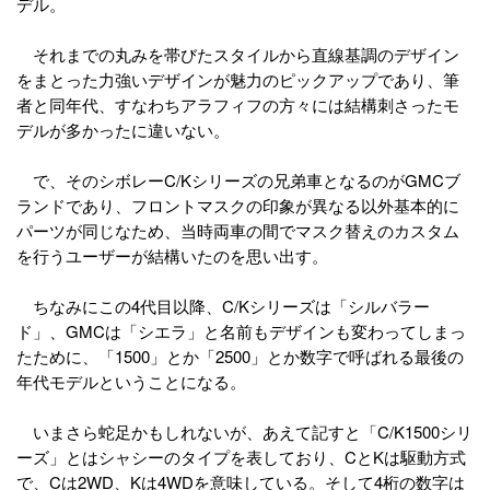
デル。
それまでの丸みを帯びたスタイルから直線基調のデザイン
をまとった力強いデザインが魅力のピックアップであり、筆
者と同年代、すなわちアラフィフの方々には結構刺さったモ
デルが多かったに違いない。
で、そのシボレーC/Kシリーズの兄弟車となるのがGMCブ
ランドであり、フロントマスクの印象が異なる以外基本的に
パーツが同じなため、当時両車の間でマスク替えのカスタム
を行うユーザーが結構いたのを思い出す。
ちなみにこの4代目以降、C/Kシリーズは「シルバラー
ド」、GMCは「シエラ」と名前もデザインも変わってしまっ
たために、「1500」とか「2500」とか数字で呼ばれる最後の
年代モデルということになる。
いまさら蛇足かもしれないが、あえて記すと「C/K1500シリ
ーズ」とはシャシーのタイプを表しており、CとKは駆動方式
で、Cは2WD、Kは4WDを意味している。そして4桁の数字は