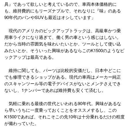
具』であって欲しいと考えているので、車両本体価格的に
も、維持費的にもリーズナブルで、それなりに『味』のある
90年代のバンやSUVも最近はオシしています」
現代のアメリカのピックアップトラックは、高級車かつ乗
用車ライクになり過ぎて、働く男の車という感じはしない。
だから当時の雰囲気を味わいたいとか、ツールとして使い込
みたいとか、そういった興味があるならこのK1500のようなピ
ックアップは最高である。
維持に関しても、パーツは比較的安価だし、日本中どこに
でも修理できるショップがある。現代の車両はメーカー純正
のスキャンツール等の電子デバイスがないとメンテさえでき
ないし、1ナンバーであれば維持費も安くて済むし。
気軽に乗れる最後の世代といわれる90年代。興味があるな
ら早いうちに一度乗っておくことをオススメするし、この
K1500であれば、それこそこの先10年は十分乗れるだけの程度
が備わっていた。