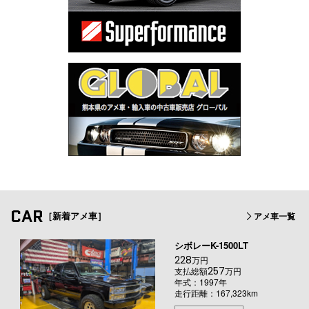
CAR
［新着アメ車］
アメ車一覧
シボレーK-1500LT
228
万円
257
支払総額
万円
年式：1997年
走行距離：167,323km