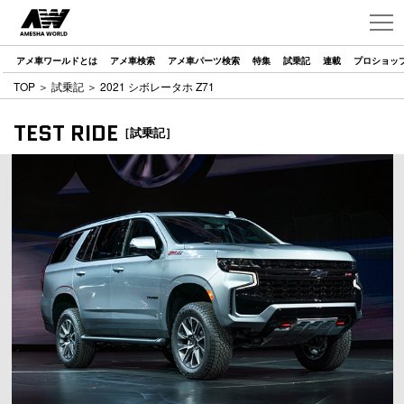
アメ車ワールドとは
アメ車検索
アメ車パーツ検索
特集
試乗記
連載
プロショッ
TOP
＞
試乗記
＞ 2021 シボレータホ Z71
TEST RIDE
［試乗記］