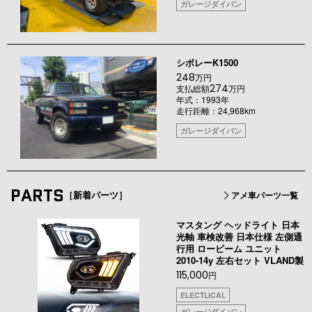
ガレージダイバン
シボレーK1500
248
万円
274
支払総額
万円
年式：1993年
走行距離：24,968km
ガレージダイバン
PARTS
［新着パーツ］
アメ車パーツ一覧
マスタング ヘッドライト 日本
光軸 車検改善 日本仕様 左側通
行用 ロービーム ユニット
2010-14y 左右セット VLAND製
115,000
円
ELECTLICAL
ガレージダイバン