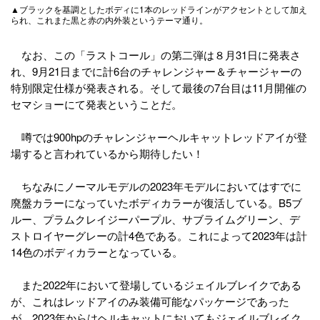
▲ブラックを基調としたボディに1本のレッドラインがアクセントとして加え
られ、これまた黒と赤の内外装というテーマ通り。
なお、この「ラストコール」の第二弾は８月31日に発表さ
れ、9月21日までに計6台のチャレンジャー＆チャージャーの
特別限定仕様が発表される。そして最後の7台目は11月開催の
セマショーにて発表ということだ。
噂では900hpのチャレンジャーヘルキャットレッドアイが登
場すると言われているから期待したい！
ちなみにノーマルモデルの2023年モデルにおいてはすでに
廃盤カラーになっていたボディカラーが復活している。B5ブ
ルー、プラムクレイジーパープル、サブライムグリーン、デ
ストロイヤーグレーの計4色である。これによって2023年は計
14色のボディカラーとなっている。
また2022年において登場しているジェイルブレイクである
が、これはレッドアイのみ装備可能なパッケージであった
が、2023年からはヘルキャットにおいてもジェイルブレイク