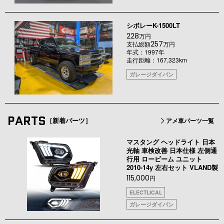
シボレーK-1500LT
228
万円
257
支払総額
万円
年式：1997年
走行距離：167,323km
ガレージダイバン
PARTS
［新着パーツ］
アメ車パーツ一覧
マスタング ヘッドライト 日本
光軸 車検改善 日本仕様 左側通
行用 ロービーム ユニット
2010-14y 左右セット VLAND製
115,000
円
ELECTLICAL
ガレージダイバン