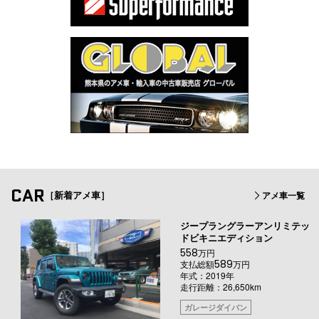
CAR
［新着アメ車］
アメ車一覧
ジープラングラーアンリミテッ
ドビキニエディション
558
万円
589
支払総額
万円
年式：2019年
走行距離：26,650km
ガレージダイバン