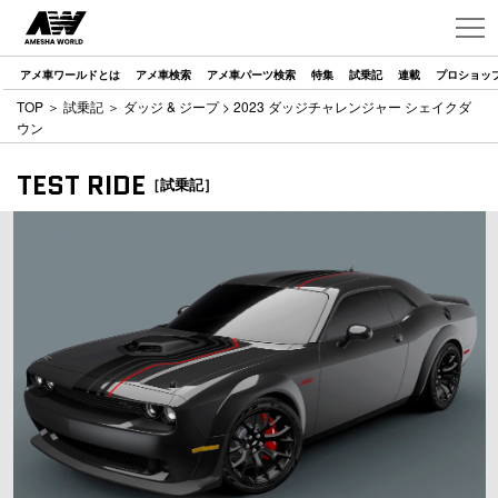
アメ車ワールドとは
アメ車検索
アメ車パーツ検索
特集
試乗記
連載
プロショッ
TOP
＞
試乗記
＞
ダッジ & ジープ
> 2023 ダッジチャレンジャー シェイクダ
ウン
TEST RIDE
［試乗記］