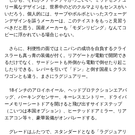
リー風なデザインは、世界中のどのクルマよりもセンスがい
いだろう。個人的には、サーブやボルボといったスウェーデ
ンデザインを謳うメーカーは、このテイストをもっと見習う
べきだと思う。国産メーカーも「モダンリビング」なんてコ
ピーに浮かれている場合じゃない。
さらに、利便性の面ではミニバンの成功を自負するクライ
スラーも真っ青の装備が付く。リアゲートが電動で開閉でき
るだけでなく、サードシートも外側から電動で倒せたり起こ
したりできる。レバーを引いて「ドン」と倒す国産Ｌクラス
ワゴンとも違う。まさにラグジュアリー。
18インチのアロイホイール、ヘッドプロテクションエアバ
ッグ、パーキングセンサー、キーレスエントリー、ドライバ
ーメモリーシートドアを開けると飛び出すサイドステップ
（こいつは本国オプション）、ヒーテッドドアミラー、リア
エアコン等々、豪華装備がオンパレードする。
グレードはふたつで、スタンダードとなる「ラグジュアリ