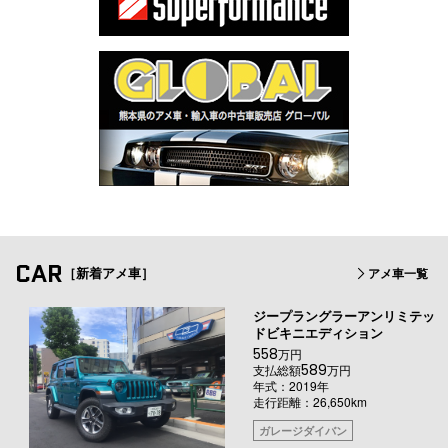
CAR
［新着アメ車］
アメ車一覧
ジープラングラーアンリミテッ
ドビキニエディション
558
万円
589
支払総額
万円
年式：2019年
走行距離：26,650km
ガレージダイバン