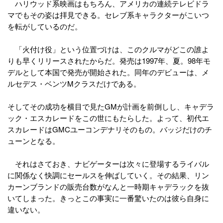
ハリウッド系映画はもちろん、アメリカの連続テレビドラ
マでもその姿は拝見できる。セレブ系キャラクターがこいつ
を転がしているのだ。
「火付け役」という位置づけは、このクルマがどこの誰よ
りも早くリリースされたからだ。発売は1997年、夏。98年モ
デルとして本国で発売が開始された。同年のデビューは、メ
ルセデス・ベンツMクラスだけである。
そしてその成功を横目で見たGMが計画を前倒しし、キャデラ
ック・エスカレードをこの世にもたらした。よって、初代エ
スカレードはGMCユーコンデナリそのもの。バッジだけのチ
ューンとなる。
それはさておき、ナビゲーターは次々に登場するライバル
に関係なく快調にセールスを伸ばしていく。その結果、リン
カーンブランドの販売台数がなんと一時期キャデラックを抜
いてしまった。きっとこの事実に一番驚いたのは彼ら自身に
違いない。