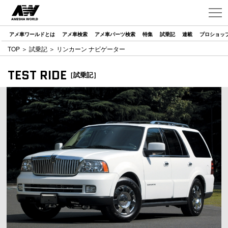
アメ車ワールドとは
アメ車検索
アメ車パーツ検索
特集
試乗記
連載
プロショッ
TOP
＞
試乗記
＞ リンカーン ナビゲーター
TEST RIDE
［試乗記］