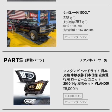
シボレーK-1500LT
228
万円
257
支払総額
万円
年式：1997年
走行距離：167,323km
ガレージダイバン
PARTS
［新着パーツ］
アメ車パーツ一覧
マスタング ヘッドライト 日本
光軸 車検改善 日本仕様 左側通
行用 ロービーム ユニット
2010-14y 左右セット VLAND製
115,000
円
ELECTLICAL
ガレージダイバン