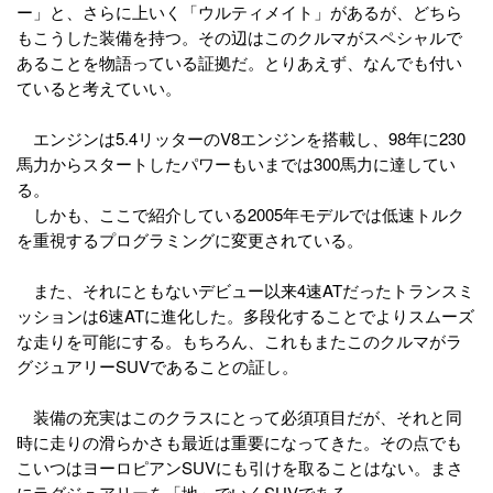
ー」と、さらに上いく「ウルティメイト」があるが、どちら
もこうした装備を持つ。その辺はこのクルマがスペシャルで
あることを物語っている証拠だ。とりあえず、なんでも付い
ていると考えていい。
エンジンは5.4リッターのV8エンジンを搭載し、98年に230
馬力からスタートしたパワーもいまでは300馬力に達してい
る。
しかも、ここで紹介している2005年モデルでは低速トルク
を重視するプログラミングに変更されている。
また、それにともないデビュー以来4速ATだったトランスミ
ッションは6速ATに進化した。多段化することでよりスムーズ
な走りを可能にする。もちろん、これもまたこのクルマがラ
グジュアリーSUVであることの証し。
装備の充実はこのクラスにとって必須項目だが、それと同
時に走りの滑らかさも最近は重要になってきた。その点でも
こいつはヨーロピアンSUVにも引けを取ることはない。まさ
にラグジュアリーを「地」でいくSUVである。