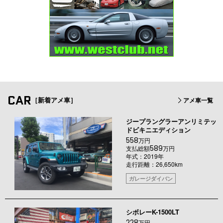
CAR
［新着アメ車］
アメ車一覧
ジープラングラーアンリミテッ
ドビキニエディション
558
万円
589
支払総額
万円
年式：2019年
走行距離：26,650km
ガレージダイバン
シボレーK-1500LT
228
万円