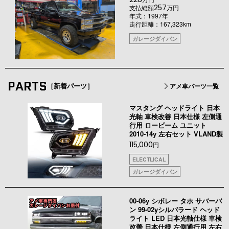
257
支払総額
万円
年式：1997年
走行距離：167,323km
ガレージダイバン
PARTS
［新着パーツ］
アメ車パーツ一覧
マスタング ヘッドライト 日本
光軸 車検改善 日本仕様 左側通
行用 ロービーム ユニット
2010-14y 左右セット VLAND製
115,000
円
ELECTLICAL
ガレージダイバン
00-06y シボレー タホ サバーバ
ン 99-02yシルバラード ヘッド
ライト LED 日本光軸仕様 車検
改善 日本仕様 左側通行用 左右