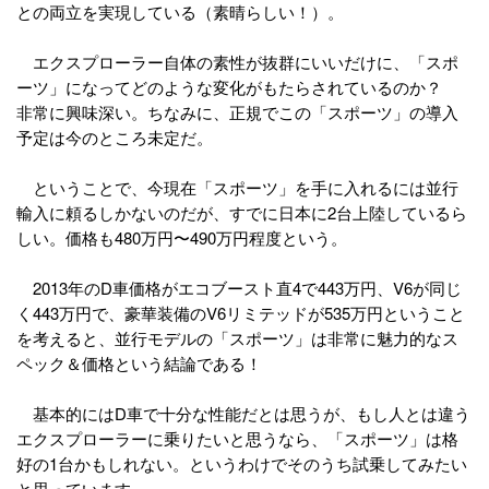
との両立を実現している（素晴らしい！）。
エクスプローラー自体の素性が抜群にいいだけに、「スポ
ーツ」になってどのような変化がもたらされているのか？
非常に興味深い。ちなみに、正規でこの「スポーツ」の導入
予定は今のところ未定だ。
ということで、今現在「スポーツ」を手に入れるには並行
輸入に頼るしかないのだが、すでに日本に2台上陸しているら
しい。価格も480万円〜490万円程度という。
2013年のD車価格がエコブースト直4で443万円、V6が同じ
く443万円で、豪華装備のV6リミテッドが535万円ということ
を考えると、並行モデルの「スポーツ」は非常に魅力的なス
ペック＆価格という結論である！
基本的にはD車で十分な性能だとは思うが、もし人とは違う
エクスプローラーに乗りたいと思うなら、「スポーツ」は格
好の1台かもしれない。というわけでそのうち試乗してみたい
と思っています。