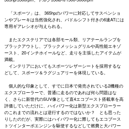
「スポーツ」は、 365hpのパワーに対応してサスペンショ
ンやブレーキは当然強化され、パドルシフト付きの6速ATには
専用ギアレシオが与えられる。
またエクステリアでは各部モール類、リアテールランプを
ブラックアウトし、ブラックメッシュグリルや高性能エキゾ
ースト、20インチホイールなど、走りを主張したアイテムが
満載。
インテリアにおいてもスポーツレザーシートを採用するな
どして、スポーツ＆ラグジュアリーを体現している。
個人的な印象として、すでに日本で発売されている2機種の
エクスプローラーで、普通に走るのであれば何ら問題はな
く、さらに新世代のSUV像として直4エコブースト搭載車を高
評価していただけに、ハイパワー化は新型エクスプローラー
のこれまでの流れとは逆行するのではないか？ とも思った
りしたのだが、実際にはハイパワー化に際してもエコブース
トツインターボエンジンを駆使するなどして燃費と大パワー