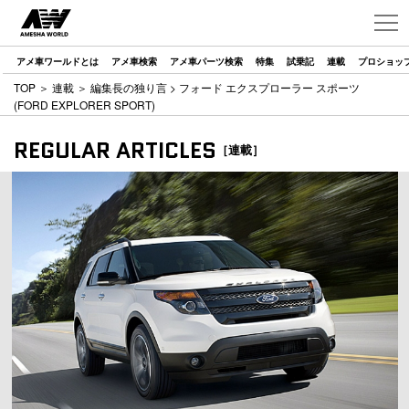
アメ車ワールドとは
アメ車検索
アメ車パーツ検索
特集
試乗記
連載
プロショッ
TOP
＞
連載
＞
編集長の独り言
> フォード エクスプローラー スポーツ
(FORD EXPLORER SPORT)
REGULAR ARTICLES
［連載］