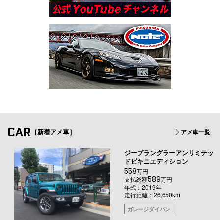
CAR
［新着アメ車］
アメ車一覧
ジープラングラーアンリミテッ
ドビキニエディション
558
万円
589
支払総額
万円
年式：2019年
走行距離：26,650km
ガレージダイバン