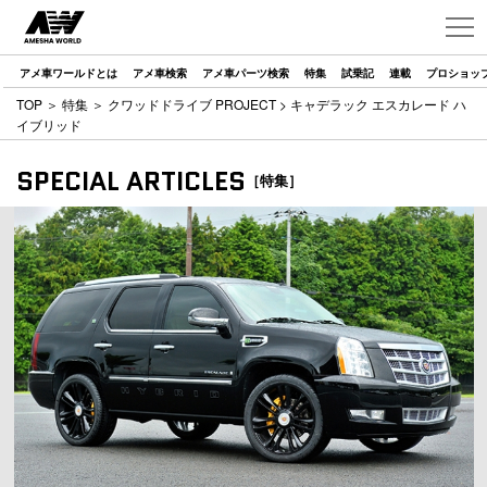
アメ車ワールドとは
アメ車検索
アメ車パーツ検索
特集
試乗記
連載
プロショッ
TOP
＞
特集
＞
クワッドドライブ PROJECT
> キャデラック エスカレード ハ
イブリッド
SPECIAL ARTICLES
［特集］