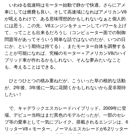
いわゆる低速時はモーター始動で静かで快適。さらにアメ
車にしては燃費も良い。そして高速域になればアメリカンV8
が吼えるわけで、ある意味理想的かもしれないなぁと個人的
には思う。この先、V8エンジンをチューンしてパワーを上げ
て、ってことも出来るだろうし（コンピューター面での制御
問題等があってそういう簡単な話ではないのだが、いつの日
にか、という期待は持てる）、またモーター自体を調整する
ことが可能になれば、究極のモーター＋アメリカンV8のハイ
ブリッド車が作れるかもしれない。そんな夢みたいなこと
も、考えることはできる。
ひとつひとつの積み重ねだが、こういった草の根的な活動
が、2年後、3年後に一気に花開くかもしれないから是非期待
したい！
で、キャデラックエスカレードハイブリッド。2009年に登
場。デビュー当時はまだ異色のモデルだったが、一部のセレ
ブ等の愛車として一気にブレイク。搭載されるエンジンは、6
リッターV8＋モーター。ノーマルエスカレードが6.2リッター