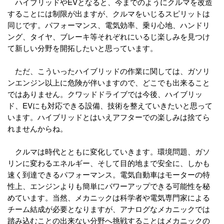
ハイブリッドやEVとなると、今までのようにクルマを改造
することには制限が出ますが、クルマをいじるスピリットは
同じです。パフォーマンス、電気効率、乗り心地、ハンドリ
ング、タイヤ、ブレーキ等それぞれにいるじ楽しみを見つけ
て新しい分野を開拓したいと思っています。
ただ、こういったハイブリッドの作業に関しては、ガソリ
ンエンジン以上に危険が伴いますので、どこでも出来ること
ではありません。クワッドドライブでは今後、ハイブリッ
ド、EVにも対応できる設備、技術を整えていきたいと思って
います。ハイブリッドとはいえアフターでの楽しみは捨てら
れませんからね。
クルマは時代とともに変化していきます。環境問題、ガソ
リンに変わるエネルギー、そして目的地まで安全に、しかも
速く到達できるパフォーマンス。電気自動車はモーターの特
性上、エンジンよりも簡単にパワーアップできる可能性を秘
めています。当然、メカニックは科学者や電気専門家による
チーム結成が必要となりますが、アナログなメカニックでは
踏み込むことの出来ない分野へ挑戦することはメカニックの