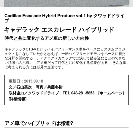
Cadillac Escalade Hybrid Produce vol.1 by クワッドドライ
ブ
キャデラック エスカレード ハイブリッド
時代と共に変化するアメ車の新しい方向性
キャデラックCTS-Vというハイパフォーマンス車をベースにカスタムプロジ
ェクトをこなしていたかと思えば、一転ハイブリッドモデルをベースに新た
な分野を開拓する…。アナログメカニックでは決して踏み込むことのできな
い領域への挑戦。「アメ車だって時代と共に変化する必要がある」 そんな風
に考えられる方には必見の企画です。
更新日：2013.09.18
文／石山英次 写真／兵藤冬樹
取材協力／クワッドドライブ TEL 048-281-5853 [
ホームページ
]
[
詳細情報
]
アメ車でハイブリッドは邪道?