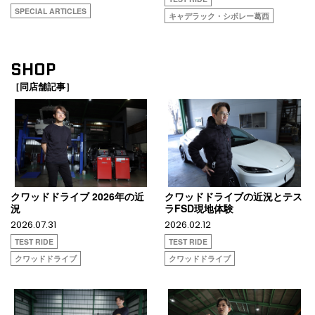
SPECIAL ARTICLES
キャデラック・シボレー葛西
SHOP
［同店舗記事］
クワッドドライブ 2026年の近
クワッドドライブの近況とテス
況
ラFSD現地体験
2026.07.31
2026.02.12
TEST RIDE
TEST RIDE
クワッドドライブ
クワッドドライブ