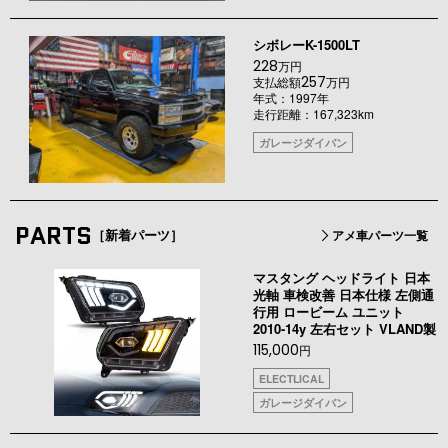
シボレーK-1500LT
228
万円
257
支払総額
万円
年式：1997年
走行距離：167,323km
ガレージダイバン
PARTS
［新着パーツ］
アメ車パーツ一覧
マスタング ヘッドライト 日本
光軸 車検改善 日本仕様 左側通
行用 ロービーム ユニット
2010-14y 左右セット VLAND製
115,000
円
ELECTLICAL
ガレージダイバン