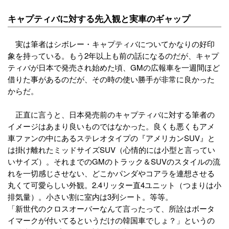
キャプティバに対する先入観と実車のギャップ
実は筆者はシボレー・キャプティバについてかなりの好印
象を持っている。もう2年以上も前の話になるのだが、キャプ
ティバが日本で発売され始めた頃、GMの広報車を一週間ほど
借りた事があるのだが、その時の使い勝手が非常に良かった
からだ。
正直に言うと、日本発売前のキャプティバに対する筆者の
イメージはあまり良いものではなかった。良くも悪くもアメ
車ファンの中にあるステレオタイプの『アメリカンSUV』と
は掛け離れたミッドサイズSUV（心情的には小型と言ってい
いサイズ）。それまでのGMのトラック＆SUVのスタイルの流
れを一切感じさせない、どこかパンダやコアラを連想させる
丸くて可愛らしい外観。2.4リッター直4ユニット（つまりは小
排気量）。小さい割に室内は3列シート。等等。
「新世代のクロスオーバーなんて言ったって、所詮はボータ
イマークが付いてるというだけの韓国車でしょ？」というの