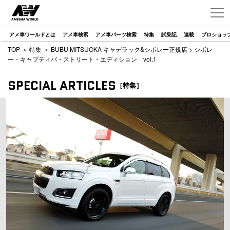
アメ車ワールドとは
アメ車検索
アメ車パーツ検索
特集
試乗記
連載
プロショッ
TOP
＞
特集
＞
BUBU MITSUOKA キャデラック&シボレー正規店
> シボレ
ー・キャプティバ・ストリート・エディション vol.1
SPECIAL ARTICLES
［特集］