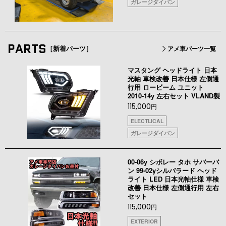
ガレージダイバン
PARTS
［新着パーツ］
アメ車パーツ一覧
マスタング ヘッドライト 日本
光軸 車検改善 日本仕様 左側通
行用 ロービーム ユニット
2010-14y 左右セット VLAND製
115,000
円
ELECTLICAL
ガレージダイバン
00-06y シボレー タホ サバーバ
ン 99-02yシルバラード ヘッド
ライト LED 日本光軸仕様 車検
改善 日本仕様 左側通行用 左右
セット
115,000
円
EXTERIOR