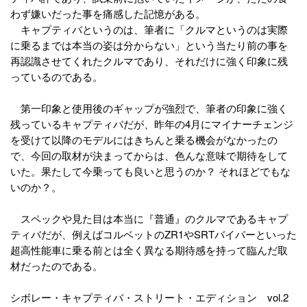
わず嫌いだった事を痛感した記憶がある。
キャプティバというのは、筆者に「クルマというのは実際
に乗るまでは本当の姿は分からない」という当たり前の事を
再認識させてくれたクルマであり、それだけに強く印象に残
っているのである。
第一印象と使用後のギャップが強烈で、筆者の印象に強く
残っているキャプティバだが、昨年の4月にマイナーチェンジ
を受けて以降のモデルにはきちんと乗る機会がなかったの
で、今回の取材が決まってからは、色んな意味で期待をして
いた。果たして今乗っても良いと思うのか？ それほどでもな
いのか？。
スペックや見た目は本当に『普通』のクルマであるキャプ
ティバだが、例えばコルベットのZR1やSRTバイパーといった
超高性能車に乗る前とは全く異なる期待感を持って臨んだ取
材だったのである。
シボレー・キャプティバ・ストリート・エディション vol.2