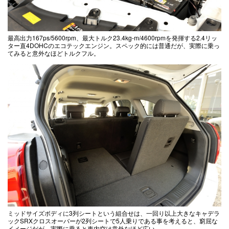
最高出力167ps/5600rpm、最大トルク23.4kg-m/4600rpmを発揮する2.4リッ
ター直4DOHCのエコテックエンジン。スペック的には普通だが、実際に乗っ
てみると意外なほどトルクフル。
ミッドサイズボディに3列シートという組合せは、一回り以上大きなキャデラ
ックSRXクロスオーバーが2列シートで5人乗りである事を考えると、窮屈な
イメージだが、実際に乗ると車内空は意外なほど広い。