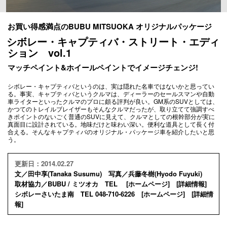
お買い得感満点のBUBU MITSUOKA オリジナルパッケージ
シボレー・キャプティバ・ストリート・エディ
ション vol.1
マッチペイント&ホイールペイントでイメージチェンジ!
シボレー・キャプティバというのは、実は隠れた名車ではないかと思ってい
る。事実、キャプティバというクルマは、ディーラーのセールスマンや自動
車ライターといったクルマのプロに頗る評判が良い。GM系のSUVとしては、
かつてのトレイルブレイザーもそんなクルマだったが、取り立てて強調すべ
きポイントのないごく普通のSUVに見えて、クルマとしての根幹部分が実に
真面目に設計されている。地味だけと味わい深い。便利な道具として長く付
合える。そんなキャプティバのオリジナル・パッケージ車を紹介したいと思
う。
更新日：2014.02.27
文／田中享(Tanaka Susumu) 写真／兵藤冬樹(Hyodo Fuyuki)
取材協力／BUBU / ミツオカ TEL [
ホームページ
] [
詳細情報
]
シボレーさいたま南 TEL 048-710-6226 [
ホームページ
] [
詳細情
報
]