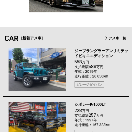
CAR
［新着アメ車］
アメ車一覧
ジープラングラーアンリミテッ
ドビキニエディション
558
万円
589
支払総額
万円
年式：2019年
走行距離：26,650km
ガレージダイバン
シボレーK-1500LT
228
万円
257
支払総額
万円
年式：1997年
走行距離：167,323km