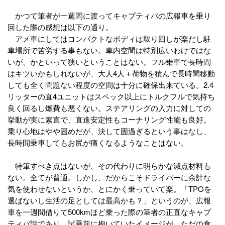
かつて筆者が一週間に渡ってキャプティバの広報車を乗り
回した際の感想は以下の通り。
アメ車にしてはコンパクトなボディは取り回しが楽だし駐
車場所で苦労する事もない。車内空間は特別広いわけではな
いが、かといって狭いということはない。フル乗車で長時間
はキツいかもしれないが、大人4人＋荷物を積んで長時間移動
しても全く問題ない程度の空間は十分に確保出来ている。2.4
リッターの直4ユニットはスペック以上にトルクフルで気持ち
良く回るし燃費も悪くない。ステアリングの入力に対しての
挙動が実に素直で、直進安定性もコーナリング性能も良好。
乗り心地はやや固めだが、決して固過ぎるという事はなし、
長時間乗車してもお尻が痛くなるようなことはない。
特筆すべき点はないが、その代わりに明らかな減点材料も
ない。全てが普通。しかし、だからこそドライバーに余計な
気を使わせないというか、とにかく乗っていて楽。「TPOを
選ばないし生活の足としては最高かも？」というのが、広報
車を一週間借りて500kmほど乗った際の筆者の正直なキャプ
ティバ評であり、試乗前に抱いていたイメージが、ただの食