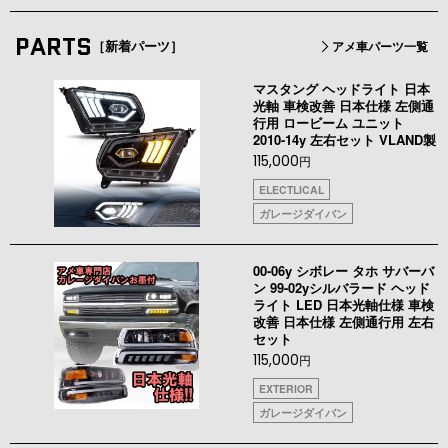
PARTS
［新着パーツ］
アメ車パーツ一覧
マスタング ヘッドライト 日本
光軸 車検改善 日本仕様 左側通
行用 ロービーム ユニット
2010-14y 左右セット VLAND製
115,000
円
ELECTLICAL
ガレージダイバン
00-06y シボレー タホ サバーバ
ン 99-02yシルバラード ヘッド
ライト LED 日本光軸仕様 車検
改善 日本仕様 左側通行用 左右
セット
115,000
円
EXTERIOR
ガレージダイバン