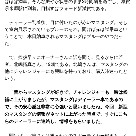
はほぼ満車。そんな賑やか状態のまま2時間弱を過ごし、滋賀
県米原駅に到着。目指すはフォード新滋賀である。
ディーラー到着後、目に付いたのが赤いマスタング。そし
て室内展示されているブルーのそれ。聞けば赤は試乗車とい
うことで、本日納車されるマスタングはブルーのやつだっ
た。
で、挨拶早々にオーナーさんに話を聞く。見るからに若
者。北嶋拓真さん、19歳である。北嶋さんは、マスタングの
他にチャレンジャーにも興味を持っており、購入時迷ったと
いう。
「昔からマスタングが好きで、チャレンジャーも一時は候
補に上がりましたが、マスタングはディーラー車であるの
で、その安心感は非常に心強いと思いましたね。今回、新型
のマスタングの情報がネットに上がった時点で、すぐにこち
らのディーラーに連絡し、情報をもらいました」
聞けば、北嶋さんは根っからのスポーティカー好きという