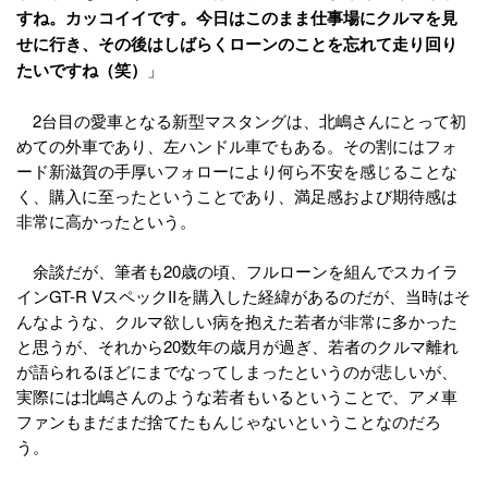
すね。カッコイイです。今日はこのまま仕事場にクルマを見
せに行き、その後はしばらくローンのことを忘れて走り回り
たいですね（笑）
」
2台目の愛車となる新型マスタングは、北嶋さんにとって初
めての外車であり、左ハンドル車でもある。その割にはフォ
ード新滋賀の手厚いフォローにより何ら不安を感じることな
く、購入に至ったということであり、満足感および期待感は
非常に高かったという。
余談だが、筆者も20歳の頃、フルローンを組んでスカイラ
インGT-R VスペックIIを購入した経緯があるのだが、当時はそ
んなような、クルマ欲しい病を抱えた若者が非常に多かった
と思うが、それから20数年の歳月が過ぎ、若者のクルマ離れ
が語られるほどにまでなってしまったというのが悲しいが、
実際には北嶋さんのような若者もいるということで、アメ車
ファンもまだまだ捨てたもんじゃないということなのだろ
う。