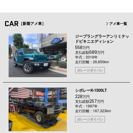
CAR
［新着アメ車］
アメ車一覧
ジープラングラーアンリミテッ
ドビキニエディション
558
万円
589
支払総額
万円
年式：2019年
走行距離：26,650km
ガレージダイバン
シボレーK-1500LT
228
万円
257
支払総額
万円
年式：1997年
走行距離：167,323km
ガレージダイバン