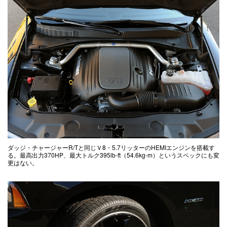
ダッジ・チャージャーR/Tと同じＶ8・5.7リッターのHEMIエンジンを搭載す
る。最高出力370HP、最大トルク395lb-ft（54.6kg-m）というスペックにも変
更はない。