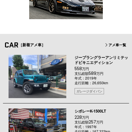
CAR
［新着アメ車］
アメ車一覧
ジープラングラーアンリミテッ
ドビキニエディション
558
万円
589
支払総額
万円
年式：2019年
走行距離：26,650km
ガレージダイバン
シボレーK-1500LT
228
万円
257
支払総額
万円
年式：1997年
走行距離：167,323km