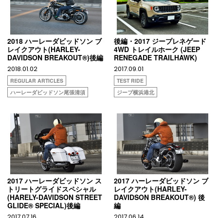
2018 ハーレーダビッドソン ブ
後編・2017 ジープレネゲード
レイクアウト(HARLEY-
4WD トレイルホーク (JEEP
DAVIDSON BREAKOUT®)後編
RENEGADE TRAILHAWK)
2018.01.02
2017.09.01
REGULAR ARTICLES
TEST RIDE
ハーレーダビッドソン尾張清須
ジープ横浜港北
2017 ハーレーダビッドソン ス
2017 ハーレーダビッドソン ブ
トリートグライドスペシャル
レイクアウト(HARLEY-
(HARELY-DAVIDSON STREET
DAVIDSON BREAKOUT®) 後
GLIDE® SPECIAL)後編
編
2017.07.16
2017.06.14