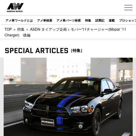
アメ車ワールドとは
アメ車検索
アメ車パーツ検索
特集
試乗記
連載
プロショッ
TOP
＞
特集
＞
ASDN タイアップ企画
> モパー'11チャージャー(Mopar ’11
Charger) 後編
SPECIAL ARTICLES
［特集］