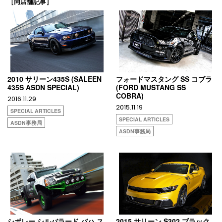
［同店舗記事］
2010 サリーン435S (SALEEN
フォードマスタング SS コブラ
435S ASDN SPECIAL)
(FORD MUSTANG SS
COBRA)
2016.11.29
2015.11.19
SPECIAL ARTICLES
SPECIAL ARTICLES
ASDN事務局
ASDN事務局
シボレー シルバラード バハ ス
2015 サリーン S302 ブラック