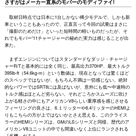
さすがはメーカー直系のモパーのモディファイ!
取材日時点では日本に1台しかない稀少モデルで、しかも新
車ということもあったので、正直言って今回の試乗はまさに
「撮影のためだけ」といった短時間の軽いものだったが、そ
れでもモパー'11チャージャーの秘めた実力は感じることが出
来た。
まずエンジンについてはスタンダードなダッジ・チャージ
ャーR/Tと基本的には全く同じ。最高出力370HP、最大トルク
395lb-ft（54.6kg-m）という数値は、現在となっては驚くほど
のスペックではないが、もちろん不満は一切感じない。絶対
的なパワーではSRT8には及ばないが、意外にも低〜中速時の
トルク感はほとんど劣らない。それどころかスムーズに吹け
上がる軽さの中にもアメリカンV8らしい重厚感を感じさせる
フィーリングの良さは、6.１リッターや6.4リッターのHEMIよ
りもこちらの方が上ではないかとさえ思える。このクライス
ラーのHEMIシリーズは、GMのLSシリーズと同様、歴代のア
メリカンV8ユニットの中でも間違いなく上位にランクされる
『名機』だろう。