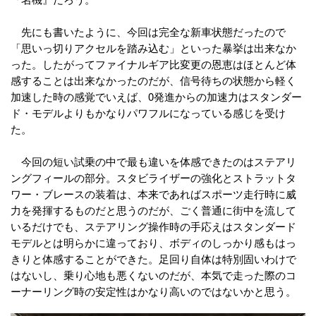
先にも書いたように、今回は完全な新車状態だったので
「思いっ切りアクセルを踏み込む」といった暴挙は出来なか
った。したがってファイナルギア比変更の恩恵はほとんど体
感することは出来なかったのだが、信号待ちの状態から軽く
加速した時の感覚でいえば、0発進からの加速力はスタンダー
ド・モデルよりもかなりパワフルになっている感じを受け
た。
今回の短い試乗の中で最も違いを体感できたのはステアリ
ングフィールの部分。スタビライザーの強化とストラットタ
ワー・ブレースの装着は、本来であればスポーツ走行時に威
力を発揮するものだと思うのだが、ごく普通に街中を流して
いるだけでも、ステアリング操作時の手応えはスタンダード
モデルとは明らかに違っており、ボディのしっかり感もはっ
きりと体感することができた。足回り自体は特別固いわけで
はないし、乗り心地も悪くないのだが、本気で走った際のコ
ーナーリング時の安定性はかなり高いのではないかと思う。