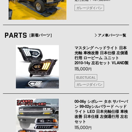
ガレージダイバン
PARTS
［新着パーツ］
アメ車パーツ一覧
マスタング ヘッドライト 日本
光軸 車検改善 日本仕様 左側通
行用 ロービーム ユニット
2010-14y 左右セット VLAND製
115,000
円
ELECTLICAL
ガレージダイバン
00-06y シボレー タホ サバーバ
ン 99-02yシルバラード ヘッド
ライト LED 日本光軸仕様 車検
改善 日本仕様 左側通行用 左右
セット
115,000
円