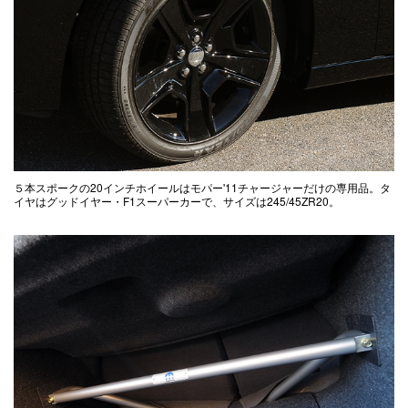
５本スポークの20インチホイールはモパー'11チャージャーだけの専用品。タ
イヤはグッドイヤー・F1スーパーカーで、サイズは245/45ZR20。