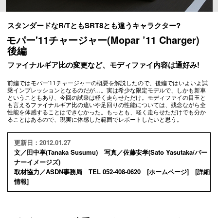
スタンダードなR/TともSRT8とも違うキャラクター?
モパー'11チャージャー(Mopar ’11 Charger)
後編
ファイナルギア比の変更など、モディファイ内容は通好み!
前編ではモパー'11チャージャーの概要を解説したので、後編ではいよいよ試
乗インプレッションとなるのだが…。実は希少な限定モデルで、しかも新車
ということもあり、今回の試乗は軽く走らせただけ。モディファイの目玉と
も言えるファイナルギア比の違いや足回りの性能については、残念ながら全
性能を体感することはできなかった。もっとも、軽く走らせただけでも分か
ることはあるので、現実に体感した範囲でレポートしたいと思う。
更新日：2012.01.27
文／田中享(Tanaka Susumu) 写真／佐藤安孝(Sato Yasutaka/バー
ナーイメージズ)
取材協力／ASDN事務局 TEL 052-408-0620 [
ホームページ
] [
詳細
情報
]