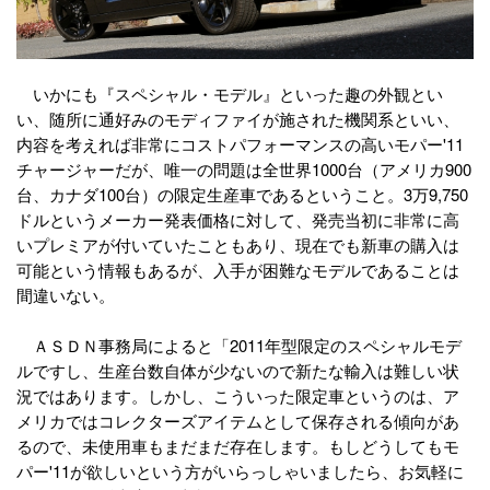
いかにも『スペシャル・モデル』といった趣の外観とい
い、随所に通好みのモディファイが施された機関系といい、
内容を考えれば非常にコストパフォーマンスの高いモパー'11
チャージャーだが、唯一の問題は全世界1000台（アメリカ900
台、カナダ100台）の限定生産車であるということ。3万9,750
ドルというメーカー発表価格に対して、発売当初に非常に高
いプレミアが付いていたこともあり、現在でも新車の購入は
可能という情報もあるが、入手が困難なモデルであることは
間違いない。
ＡＳＤＮ事務局によると「2011年型限定のスペシャルモデ
ルですし、生産台数自体が少ないので新たな輸入は難しい状
況ではあります。しかし、こういった限定車というのは、ア
メリカではコレクターズアイテムとして保存される傾向があ
るので、未使用車もまだまだ存在します。もしどうしてもモ
パー'11が欲しいという方がいらっしゃいましたら、お気軽に