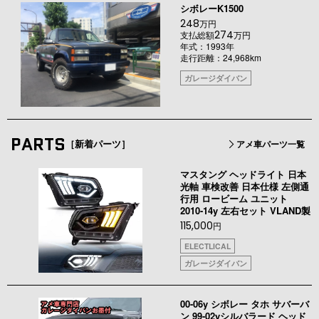
シボレーK1500
248
万円
274
支払総額
万円
年式：1993年
走行距離：24,968km
ガレージダイバン
PARTS
［新着パーツ］
アメ車パーツ一覧
マスタング ヘッドライト 日本
光軸 車検改善 日本仕様 左側通
行用 ロービーム ユニット
2010-14y 左右セット VLAND製
115,000
円
ELECTLICAL
ガレージダイバン
00-06y シボレー タホ サバーバ
ン 99-02yシルバラード ヘッド