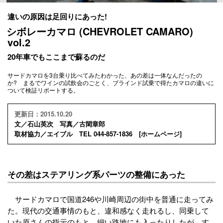
違いの原因は足回りにあった!
シボレーカマロ (CHEVROLET CAMARO)
vol.2
20年車でもここまで蘇るのだ
サードカマロを3台乗り比べてみたわかった、あの差は一体なんだったの
か? まるでワインの試飲会のごとく、ブラインド試乗で得たカマロの違いに
ついて検証リポートする。
更新日：2015.10.20
文／石山英次 写真／古閑章郎
取材協力／エイブル TEL 044-857-1836 [
ホームページ
]
その差はステアリング系パーツの整備にあった
サードカマロで国道246や川崎周辺の街中を普通に走ってみ
た。現代の交通事情のもと、違和感なく走れるし、同乗して
いた原さんの指示のもと、細い路地にも入ったりしたが、す