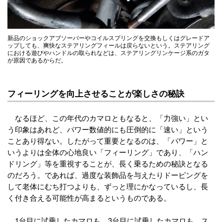
新品のショックアブソーバーやコイルスプリングを交換もしくはグレードア
ップしても、爽快なステアリングフィールは戻らないという。ステアリング
における遊びやハンドルの取られなどは、ステアリングリンケージ系のガタ
が原因であるからだ。
フィーリングを向上させることが楽しさの秘訣
なるほど、この年代のカマロともなると、「力強い」とい
う印象はあれど、パワー数値的にも圧倒的に「速い」という
ことあり得ない。したがって重要となるのは、「パワー」と
いうよりは全体の心地良い「フィーリング」であり、「ハン
ドリング」等を重視することが、長く乗るための秘訣となる
のだろう。であれば、過度な装飾品を与えたりドーピングを
して老体にむち打つよりも、ずっと理にかなっているし、長
く付き合える可能性が高まるというものである。
1台目に試乗したカマロも、3台目に試乗したカマロも、ス