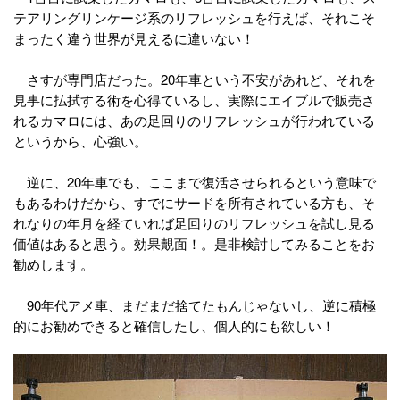
テアリングリンケージ系のリフレッシュを行えば、それこそ
まったく違う世界が見えるに違いない！
さすが専門店だった。20年車という不安があれど、それを
見事に払拭する術を心得ているし、実際にエイブルで販売さ
れるカマロには、あの足回りのリフレッシュが行われている
というから、心強い。
逆に、20年車でも、ここまで復活させられるという意味で
もあるわけだから、すでにサードを所有されている方も、そ
れなりの年月を経ていれば足回りのリフレッシュを試し見る
価値はあると思う。効果覿面！。是非検討してみることをお
勧めします。
90年代アメ車、まだまだ捨てたもんじゃないし、逆に積極
的にお勧めできると確信したし、個人的にも欲しい！