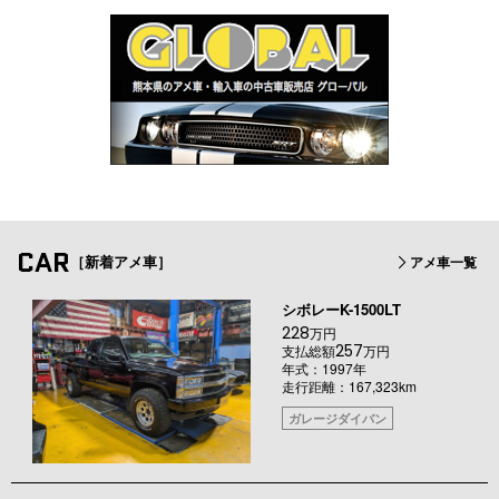
CAR
［新着アメ車］
アメ車一覧
シボレーK-1500LT
228
万円
257
支払総額
万円
年式：1997年
走行距離：167,323km
ガレージダイバン