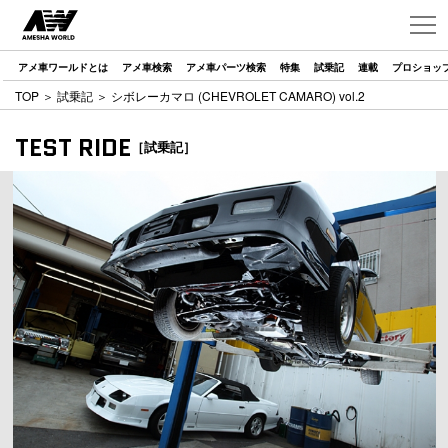
アメ車ワールドとは
アメ車検索
アメ車パーツ検索
特集
試乗記
連載
プロショッ
TOP
＞
試乗記
＞ シボレーカマロ (CHEVROLET CAMARO) vol.2
TEST RIDE
［試乗記］