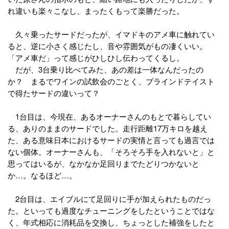
れ違いも楽々こなし、まったくもって楽勝だった。
久々乗ったサードだったが、イマドキのアメ車に触れてい
ると、逆に小さく感じたし、音や雰囲気がもの凄くいい。
「アメ車だ」って感じがひしひし伝わってくるし。
だが、3台乗り比べてみた、あの差は一体なんだったの
か？ まるでワインの試飲会のごとく、ブラインドテイスト
で得たサードの違いって？
1台目は、今現在、あるオーナーさんのもとで暮らしてい
る、ありのままのサードでした。走行距離17万キロを越え
た、ある意味日本におけるサードの実情と言っても過言では
ない個体。オーナーさんも、「そろそろ手を入れないと」と
思ってはいるが、なかなか足回りまでたどりつかないと
か…。なるほど…。
2台目は、エイブルにて足回りに手が加えられたものだっ
た。といっても過度なチューニングをしたということではな
く、年式相応に消耗品を交換し、ちょっとした補強をしたと