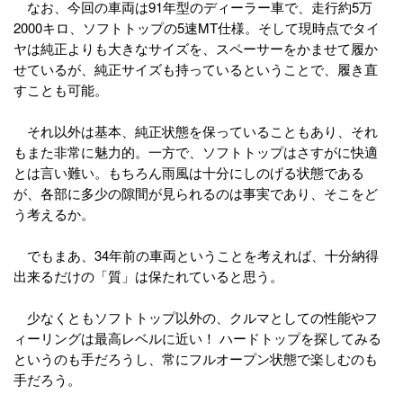
なお、今回の車両は91年型のディーラー車で、走行約5万
2000キロ、ソフトトップの5速MT仕様。そして現時点でタイ
ヤは純正よりも大きなサイズを、スペーサーをかませて履か
せているが、純正サイズも持っているということで、履き直
すことも可能。
それ以外は基本、純正状態を保っていることもあり、それ
もまた非常に魅力的。一方で、ソフトトップはさすがに快適
とは言い難い。もちろん雨風は十分にしのげる状態である
が、各部に多少の隙間が見られるのは事実であり、そこをど
う考えるか。
でもまあ、34年前の車両ということを考えれば、十分納得
出来るだけの「質」は保たれていると思う。
少なくともソフトトップ以外の、クルマとしての性能やフ
ィーリングは最高レベルに近い！ ハードトップを探してみる
というのも手だろうし、常にフルオープン状態で楽しむのも
手だろう。