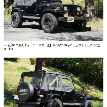
▲両は91年型のディーラー車で、走行約5万2000キロ、ソフトトップの5速
MT仕様。