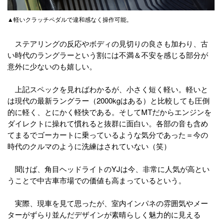
▲軽いクラッチペダルで違和感なく操作可能。
ステアリングの反応やボディの見切りの良さも加わり、古
い時代のラングラーという割には不満＆不安を感じる部分が
意外に少ないのも嬉しい。
上記スペックを見ればわかるが、小さく短く軽い。軽いと
は現代の最新ラングラー（2000kgはある）と比較しても圧倒
的に軽く、とにかく軽快である。そしてMTだからエンジンを
ダイレクトに操れて慣れると抜群に面白い。各部の音も含め
てまるでゴーカートに乗っているような気分であった＝今の
時代のクルマのように洗練はされていない（笑）
聞けば、角目ヘッドライトのYJは今、非常に人気が高とい
うことで中古車市場での価値も高まっているという。
実際、現車を見て思ったが、室内インパネの雰囲気やメー
ターがずらり並んだデザインが素晴らしく魅力的に見える