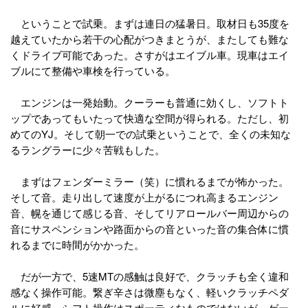
ということで試乗。まずは連日の猛暑日。取材日も35度を
越えていたから若干の心配がつきまとうが、またしても難な
くドライブ可能であった。さすがはエイブル車。現車はエイ
ブルにて整備や車検を行っている。
エンジンは一発始動。クーラーも普通に効くし、ソフトト
ップであってもいたって快適な空間が得られる。ただし、初
めてのYJ。そして朝一での試乗ということで、全くの未知な
るラングラーに少々苦戦もした。
まずはフェンダーミラー（笑）に慣れるまでが怖かった。
そして音。走り出して速度が上がるにつれ高まるエンジン
音、幌を通じて感じる音、そしてリアロールバー周辺からの
音にサスペンションや路面からの音といった音の集合体に慣
れるまでに時間がかかった。
だが一方で、5速MTの感触は良好で、クラッチも全く違和
感なく操作可能。繋ぎ辛さは微塵もなく、軽いクラッチペダ
ルに好感。シフト操作はスポーティなものではないが、ゲー