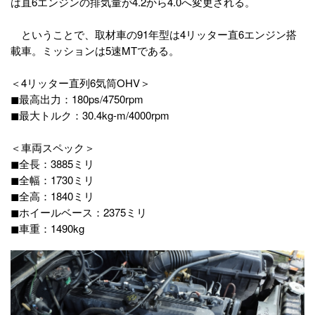
は直6エンジンの排気量が4.2から4.0へ変更される。
ということで、取材車の91年型は4リッター直6エンジン搭
載車。ミッションは5速MTである。
＜4リッター直列6気筒OHV＞
◼︎最高出力：180ps/4750rpm
◼︎最大トルク：30.4kg-m/4000rpm
＜車両スペック＞
◼︎全長：3885ミリ
◼︎全幅：1730ミリ
◼︎全高：1840ミリ
◼︎ホイールベース：2375ミリ
◼︎車重：1490kg