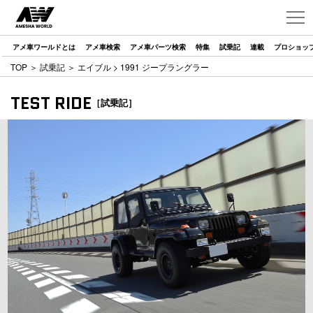
アメ車ワールドとは
アメ車検索
アメ車パーツ検索
特集
試乗記
連載
プロショッ
TOP
＞
試乗記
＞
エイブル
> 1991 ジープラングラー
TEST RIDE
［試乗記］