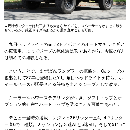
▲現時点でタイヤは純正よりも大きなサイズを、スペーサーをかませて履か
せているが、純正サイズもあるから履き直すことも可能。
丸目ヘッドライトの赤い2ドアボディのオートマチックギア
の広報車。よってジープの原体験はTJであるから、今回のYJ
は初めての経験となる。
ということで、まずはYJラングラーの概略を。CJジープの
後継として87年に登場したYJ。角目ヘッドライトを持ち、ホ
イールベースが延長される等街を走れるジープとして改良。
クーラーやパワーステアリングが付き、ソフトトップとオ
プション的存在でハードトップを選ぶことが可能であった。
デビュー当時の搭載エンジンは2.5リッター直4、4.2リッタ
ー直6の二種類。ミッションは３速ATと5速MT。そして91年に