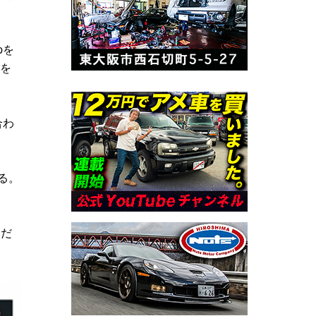
pを
ンを
合わ
る。
台だ