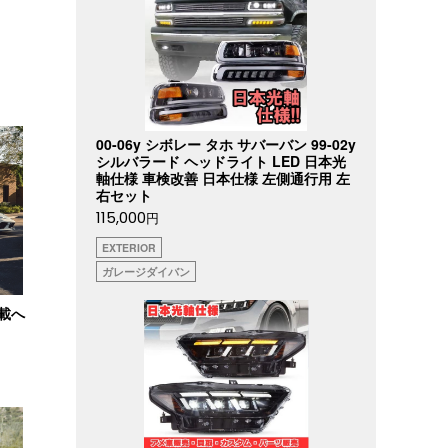
00-06y シボレー タホ サバーバン 99-02y
シルバラード ヘッドライト LED 日本光
軸仕様 車検改善 日本仕様 左側通行用 左
右セット
115,000
円
EXTERIOR
ガレージダイバン
搭載へ