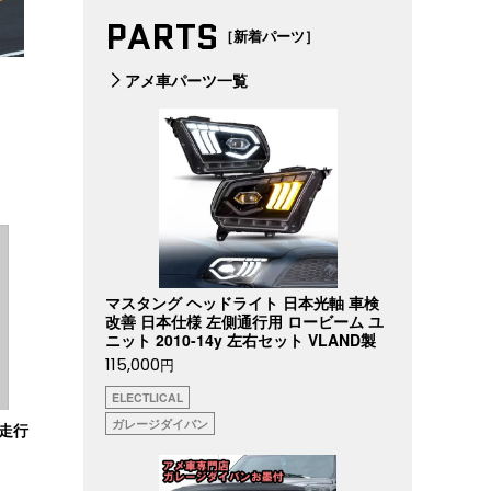
PARTS
［新着パーツ］
アメ車パーツ一覧
マスタング ヘッドライト 日本光軸 車検
改善 日本仕様 左側通行用 ロービーム ユ
ニット 2010-14y 左右セット VLAND製
115,000
円
ELECTLICAL
ガレージダイバン
プ走行