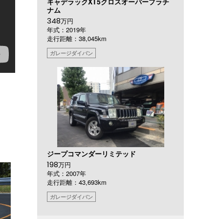
キャデラックXT5クロスオーバープラチ
ナム
348
万円
年式：2019年
走行距離：38,045km
ガレージダイバン
ジープコマンダーリミテッド
198
万円
年式：2007年
走行距離：43,693km
ガレージダイバン