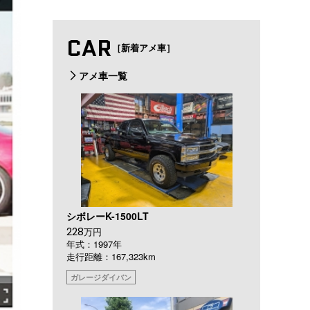
CAR
［新着アメ車］
アメ車一覧
シボレーK-1500LT
228
万円
年式：1997年
走行距離：167,323km
ガレージダイバン