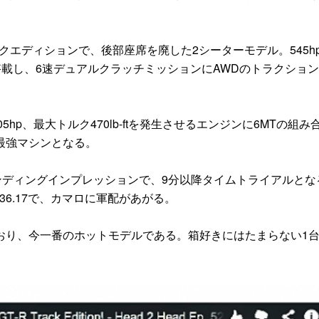
ラックエディションで、後部座席を廃した2シーターモデル。545h
搭載し、6速デュアルクラッチミッションにAWDのトラクショ
5hp、最大トルク470lb-ftを発生させるエンジンに6MTの組み
最強マシンとなる。
ンディングインプレッションで、9分以降タイムトライアルとな
1:36.17で、カマロに軍配があがる。
り、今一番のホットモデルである。箱好きにはたまらない1