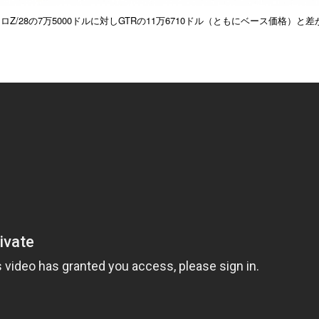
28の7万5000ドルに対しGTRの11万6710ドル（ともにベース価格）と差