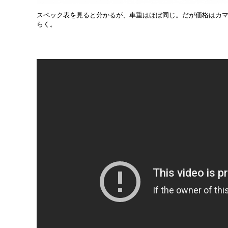
スペック表を見ると分かるが、車重はほぼ同じ。だが価格はカマロZ/
らく。