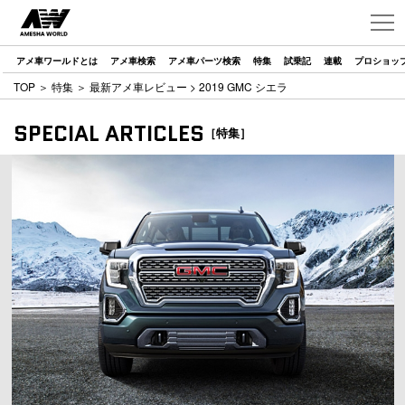
アメ車ワールドとは
アメ車検索
アメ車パーツ検索
特集
試乗記
連載
プロショッ
TOP
＞
特集
＞
最新アメ車レビュー
> 2019 GMC シエラ
SPECIAL ARTICLES
［特集］