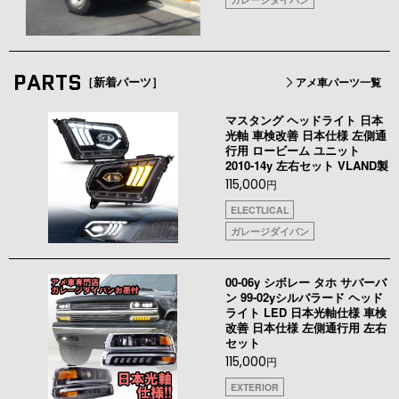
PARTS
［新着パーツ］
アメ車パーツ一覧
マスタング ヘッドライト 日本
光軸 車検改善 日本仕様 左側通
行用 ロービーム ユニット
2010-14y 左右セット VLAND製
115,000
円
ELECTLICAL
ガレージダイバン
00-06y シボレー タホ サバーバ
ン 99-02yシルバラード ヘッド
ライト LED 日本光軸仕様 車検
改善 日本仕様 左側通行用 左右
セット
115,000
円
EXTERIOR