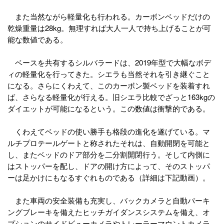
また当然ながら軽量化も行われる。カーボンベッドだけの
乾燥重量は28kg。無理すれば大人一人で持ち上げることが可
能な数値である。
ベースを共有するシルバラードは、2019年型で大幅なボデ
ィの軽量化を行ってきた。シエラも当然それを引き継ぐこと
になる。さらにくわえて、このカーボン製ベッドを装着すれ
ば、さらなる軽量化が行える。旧シエラ比較でざっと163kgの
ダイエットが可能になるという。この数値は衝撃的である。
くわえてベッドの使い勝手も格段の進化を遂げている。マ
ルチプロテールゲートと称されたそれは、自動開閉を可能と
し、またベッドのドア部分を二分割開閉行う。そして内側に
はストッパーを配し、ドアの開け方によって、そのストッパ
ーは足かけにもなるすぐれものである（詳細は下記動画）。
また車両の安全装備も充実し、バックカメラと自動パーキ
ングブレーキを備えたヒッチガイダンスシステムを備え、オ
プションのサイドビューカメラやトレーラーマウントカメラ