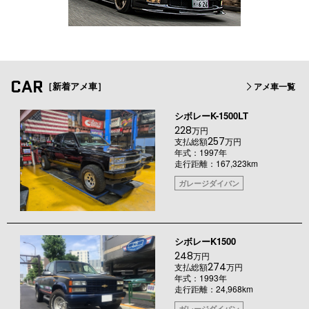
CAR
［新着アメ車］
アメ車一覧
シボレーK-1500LT
228
万円
257
支払総額
万円
年式：1997年
走行距離：167,323km
ガレージダイバン
シボレーK1500
248
万円
274
支払総額
万円
年式：1993年
走行距離：24,968km
ガレージダイバン