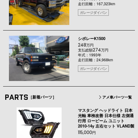
走行距離：167,323km
ガレージダイバン
シボレーK1500
248
万円
274
支払総額
万円
年式：1993年
走行距離：24,968km
ガレージダイバン
PARTS
［新着パーツ］
アメ車パーツ一覧
マスタング ヘッドライト 日本
光軸 車検改善 日本仕様 左側通
行用 ロービーム ユニット
2010-14y 左右セット VLAND製
115,000
円