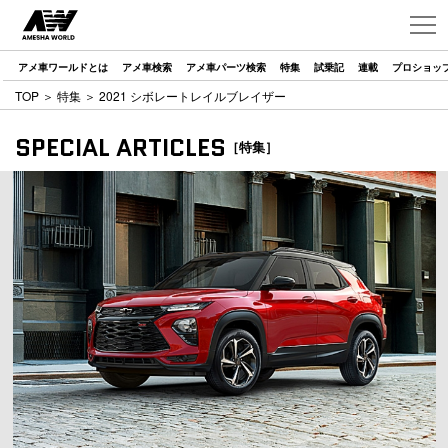
アメ車ワールドとは
アメ車検索
アメ車パーツ検索
特集
試乗記
連載
プロショッ
TOP
＞
特集
＞ 2021 シボレートレイルブレイザー
SPECIAL ARTICLES
［特集］