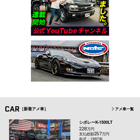
CAR
［新着アメ車］
アメ車一覧
シボレーK-1500LT
228
万円
257
支払総額
万円
年式：1997年