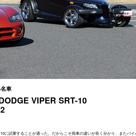
い名車
ODGE VIPER SRT-10
.2
T10に試乗することが適った。だからこそ両車の違いが良く分かり、またバイ