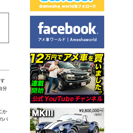
がす
自分
にか
のパ