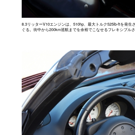
8.3リッターV10エンジンは、510hp、最大トルク525lb-
ぐる。街中から200km巡航までを余裕でこなせるフレキシブル