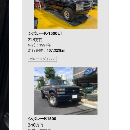
シボレーK-1500LT
228
万円
年式：1997年
走行距離：167,323km
ガレージダイバン
シボレーK1500
248
万円