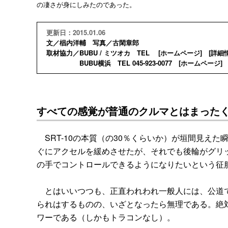
の凄さが身にしみたのであった。
更新日：2015.01.06
文／椙内洋輔 写真／古閑章郎
取材協力／BUBU / ミツオカ TEL [
ホームページ
] [
詳細
BUBU横浜 TEL 045-923-0077 [
ホームページ
] 
すべての感覚が普通のクルマとはまった
SRT-10の本質（の30％くらいか）が垣間見え
ぐにアクセルを緩めさせたが、それでも後輪がグリ
の手でコントロールできるようになりたいという征
とはいいつつも、正直われわれ一般人には、公道で
られはするものの、いざとなったら無理である。絶対
ワーである（しかもトラコンなし）。