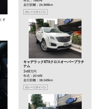
年式：1993年
走行距離：24,968km
ガレージダイバン
をくす
キャデラックXT5クロスオーバープラチ
ナム
348
万円
年式：2019年
走行距離：38,045km
ガレージダイバン