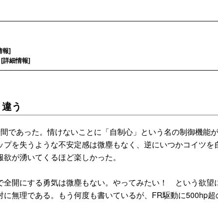
情報
]
[
詳細情報
]
く違う
た瞬間であった。情けないことに「自制心」という名の制御機能
ップを失うような不安定感は微塵もなく、逆にいつかコイツを
服欲が湧いてくるほど楽しかった。
全開にする勇気は微塵もない。やってみたい！ という欲望
に無理である。もう何度も書いているが、FR駆動に500hp超