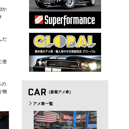
動か
き
んだ
に使
％の
CAR
り物
［新着アメ車］
アメ車一覧