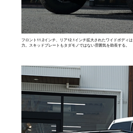
フロント11.2インチ、リア12.1インチ拡大されたワイドボ
力。スキッドプレートもタダモノではない雰囲気を助長する。