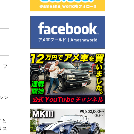
、フ
ー
シン
ィと
サス