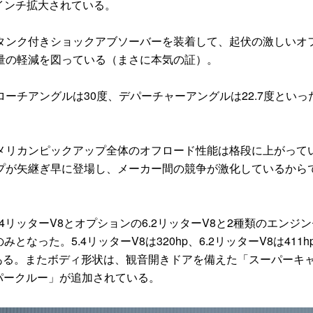
1インチ拡大されている。
ンク付きショックアブソーバーを装着して、起伏の激しいオ
量の軽減を図っている（まさに本気の証）。
チアングルは30度、デパーチャーアングルは22.7度といっ
。
リカンピックアップ全体のオフロード性能は格段に上がって
プが矢継ぎ早に登場し、メーカー間の競争が激化しているから
リッターV8とオプションの6.2リッターV8と2種類のエンジ
となった。5.4リッターV8は320hp、6.2リッターV8は411h
ある。またボディ形状は、観音開きドアを備えた「スーパーキ
ーパークルー」が追加されている。