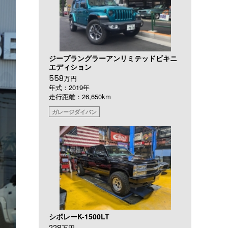
ジープラングラーアンリミテッドビキニ
エディション
558
万円
年式：2019年
走行距離：26,650km
ガレージダイバン
シボレーK-1500LT
228
万円