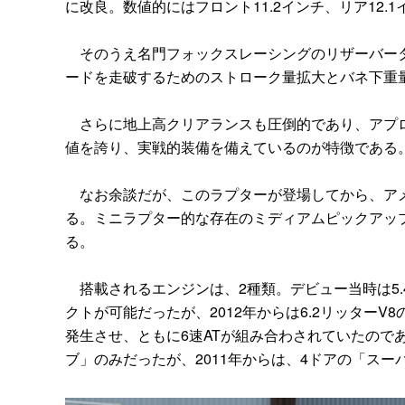
に改良。数値的にはフロント11.2インチ、リア12.
そのうえ名門フォックスレーシングのリザーバータ
ードを走破するためのストローク量拡大とバネ下重
さらに地上高クリアランスも圧倒的であり、アプロー
値を誇り、実戦的装備を備えているのが特徴である
なお余談だが、このラプターが登場してから、アメ
る。ミニラプター的な存在のミディアムピックアッ
る。
搭載されるエンジンは、2種類。デビュー当時は5.4
クトが可能だったが、2012年からは6.2リッターV8のみ
発生させ、ともに6速ATが組み合わされていたので
ブ」のみだったが、2011年からは、4ドアの「ス