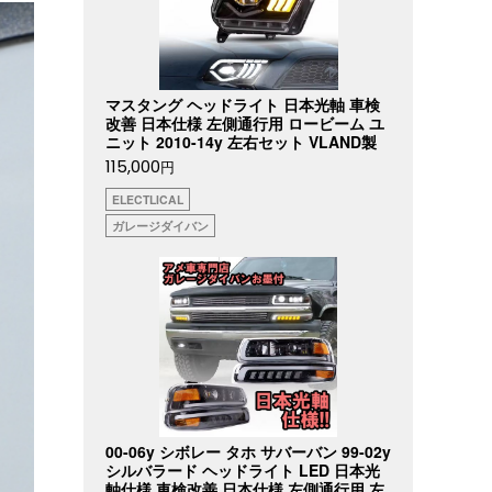
マスタング ヘッドライト 日本光軸 車検
改善 日本仕様 左側通行用 ロービーム ユ
ニット 2010-14y 左右セット VLAND製
115,000
円
ELECTLICAL
ガレージダイバン
00-06y シボレー タホ サバーバン 99-02y
シルバラード ヘッドライト LED 日本光
軸仕様 車検改善 日本仕様 左側通行用 左