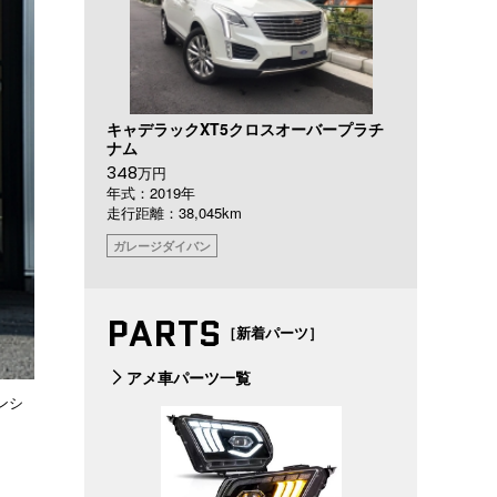
キャデラックXT5クロスオーバープラチ
ナム
348
万円
年式：2019年
走行距離：38,045km
ガレージダイバン
PARTS
［新着パーツ］
アメ車パーツ一覧
ンシ