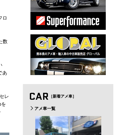
フロ
た数
い
であ
CAR
ンセレ
［新着アメ車］
pを
アメ車一覧
ャ