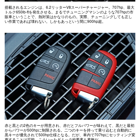
搭載されるエンジンは、6.2リッターV8スーパーチャージャー。707hp、最大
トルク650lb-ftを発生させる。まるでチューニングマシンのような707hpの市
販車ということで、熱対策はかなりのもの。実際、チューニングしても正し
い作業であれば壊れない。しかもあっという間に900hp超。
赤と黒との2色のキーが用意され、赤だとフルパワーが味わえて、黒だと最初
からパワーが500hpに制限される。二つのキーを持って乗り込むと自動的に
黒キーが優先されて500hp仕様となる。だが、車内で707hpにセッティング変
更することは可能。こういったギミック的要素も素敵だ。