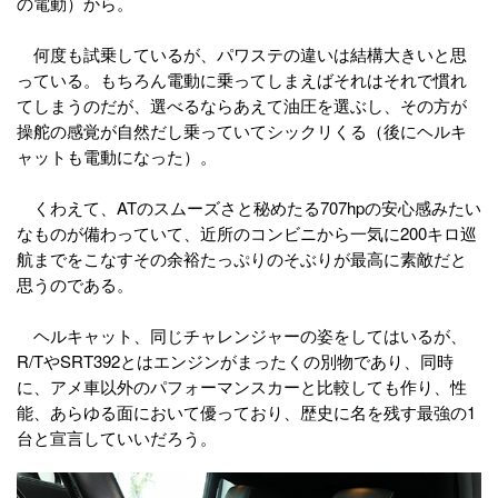
の電動）から。
何度も試乗しているが、パワステの違いは結構大きいと思
っている。もちろん電動に乗ってしまえばそれはそれで慣れ
てしまうのだが、選べるならあえて油圧を選ぶし、その方が
操舵の感覚が自然だし乗っていてシックリくる（後にヘルキ
ャットも電動になった）。
くわえて、ATのスムーズさと秘めたる707hpの安心感みたい
なものが備わっていて、近所のコンビニから一気に200キロ巡
航までをこなすその余裕たっぷりのそぶりが最高に素敵だと
思うのである。
ヘルキャット、同じチャレンジャーの姿をしてはいるが、
R/TやSRT392とはエンジンがまったくの別物であり、同時
に、アメ車以外のパフォーマンスカーと比較しても作り、性
能、あらゆる面において優っており、歴史に名を残す最強の1
台と宣言していいだろう。