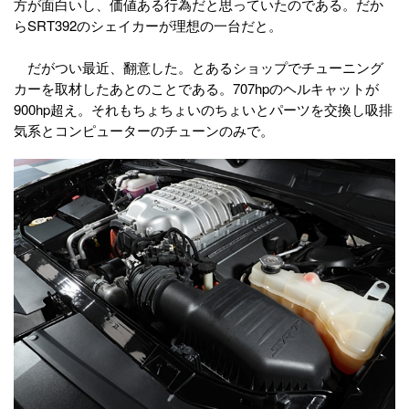
方が面白いし、価値ある行為だと思っていたのである。だか
らSRT392のシェイカーが理想の一台だと。
だがつい最近、翻意した。とあるショップでチューニング
カーを取材したあとのことである。707hpのヘルキャットが
900hp超え。それもちょちょいのちょいとパーツを交換し吸排
気系とコンピューターのチューンのみで。