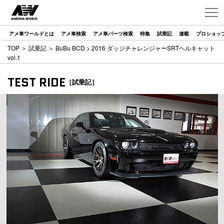
アメ車ワールドとは
アメ車検索
アメ車パーツ検索
特集
試乗記
連載
プロショッ
TOP
＞
試乗記
＞
BuBu BCD
> 2016 ダッジチャレンジャーSRTヘルキャット
vol.1
TEST RIDE
［試乗記］