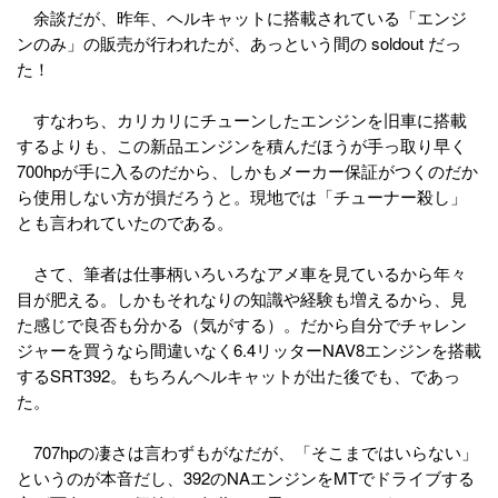
余談だが、昨年、ヘルキャットに搭載されている「エンジ
ンのみ」の販売が行われたが、あっという間の soldout だっ
た！
すなわち、カリカリにチューンしたエンジンを旧車に搭載
するよりも、この新品エンジンを積んだほうが手っ取り早く
700hpが手に入るのだから、しかもメーカー保証がつくのだか
ら使用しない方が損だろうと。現地では「チューナー殺し」
とも言われていたのである。
さて、筆者は仕事柄いろいろなアメ車を見ているから年々
目が肥える。しかもそれなりの知識や経験も増えるから、見
た感じで良否も分かる（気がする）。だから自分でチャレン
ジャーを買うなら間違いなく6.4リッターNAV8エンジンを搭載
するSRT392。もちろんヘルキャットが出た後でも、であっ
た。
707hpの凄さは言わずもがなだが、「そこまではいらない」
というのが本音だし、392のNAエンジンをMTでドライブする