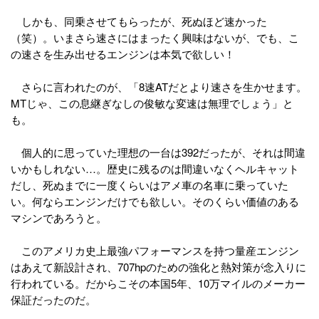
しかも、同乗させてもらったが、死ぬほど速かった
（笑）。いまさら速さにはまったく興味はないが、でも、こ
の速さを生み出せるエンジンは本気で欲しい！
さらに言われたのが、「8速ATだとより速さを生かせます。
MTじゃ、この息継ぎなしの俊敏な変速は無理でしょう」と
も。
個人的に思っていた理想の一台は392だったが、それは間違
いかもしれない…。歴史に残るのは間違いなくヘルキャット
だし、死ぬまでに一度くらいはアメ車の名車に乗っていた
い。何ならエンジンだけでも欲しい。そのくらい価値のある
マシンであろうと。
このアメリカ史上最強パフォーマンスを持つ量産エンジン
はあえて新設計され、707hpのための強化と熱対策が念入りに
行われている。だからこその本国5年、10万マイルのメーカー
保証だったのだ。