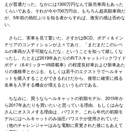
えが普通だった。なかには1300万円なんて販売車両もあった
くらいである。それが今や700万円台。もちろん超高額車両だ
が、5年前の熱狂ぶりを知る者からすれば、激安の感は否めな
い。
さらに、実車を見て驚いた。さすがはBCD。ボディ＆イン
テリアのコンディションが上々であり、「まだまだこのレベ
ルの車両が入手可能なんだな」ということを知って嬉しくな
ったし、たとえば2019年あたりのR/Tスキャットパックワイド
ボディ（6.4リッターV8搭載車）の程度良好車および新車あた
りの価格帯とかぶる、もしくは若干のエクストラでヘルキャ
ットを購入することができるわけだから、後世に確実に残る
名車を入手する機会が増えるというものである。
ちなみに、買うならヘルキャットの初期モデル、2015年か
ら2017年あたりを買いたいと思っている理由、もしくはみな
さんにオススメする理由は、パワステ。これら年代の初期モ
デルにはヘルキャットのみ油圧パワステが使用されていた
（他のチャレンジャーはみな電動に変更された後にもあえて