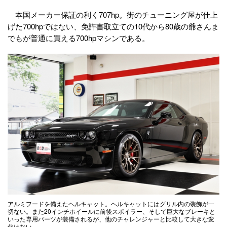
本国メーカー保証の利く707hp。街のチューニング屋が仕上
げた700hpではない、免許書取立ての10代から80歳の爺さんま
でもが普通に買える700hpマシンである。
アルミフードを備えたヘルキャット。ヘルキャットにはグリル内の装飾が一
切ない。また20インチホイールに前後スポイラー、そして巨大なブレーキと
いった専用パーツが装備されるが、他のチャレンジャーと比較して大きな変
化はない。