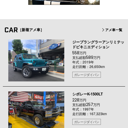
CAR
［新着アメ車］
アメ車一覧
ジープラングラーアンリミテッ
ドビキニエディション
558
万円
589
支払総額
万円
年式：2019年
走行距離：26,650km
ガレージダイバン
シボレーK-1500LT
228
万円
257
支払総額
万円
年式：1997年
走行距離：167,323km
ガレージダイバン