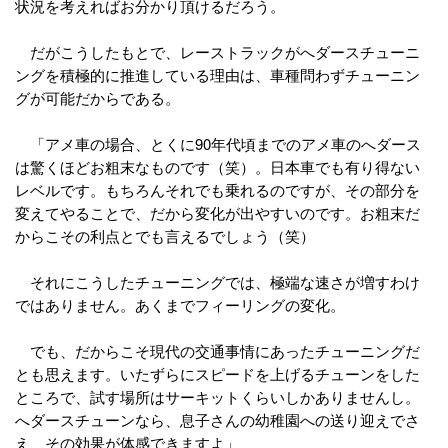
状況を考えればお分かり頂けるだろう。
だがこうしたもとで、レーストラックがへダースチューニ
ングを積極的に推進している理由は、車種問わずチューニン
グが可能だからである。
「アメ車の場合、とくに90年代頃までのアメ車のへダース
は驚くほどお粗末なものです（笑）。日本車でも有り得ない
レベルです。もちろんそれでも乗れるのですが、その部分を
変えてやることで、だから変化が出やすいのです。お粗末だ
からこその利点とでも言えるでしょう（笑）
それにこうしたチューニングでは、極端な速さが増すわけ
ではありません。あくまでフィーリングの変化。
でも、だからこそ現代の交通事情にあったチューニングだ
とも思えます。いたずらにスピードを上げるチューンをした
ところで、試す場所はサーキットくらいしかありませんし。
へダースチューンなら、息子さんの幼稚園への送り迎えでさ
え、その効果が体感できますよ」