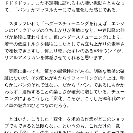
ドドドドッ」。また不定期に訪れるもの凄い振動をともなっ
て、「バン」がマッスルカーにでも進化した感じである。
スタッフいわく「へダースチューニングを行えば、エンジ
ンのピックアップの立ち上がりが俊敏になり、中速以降の伸
びが格段に変わります。仮にへダースチューニングにより、
若干の低速トルクを犠牲にしたとしても立ち上がりの素早さ
で相殺できますし、何より乾いたキレのあるV8サウンドが、
リアルアメリカンを体感させてくれると思います」
実際に乗っても、驚きの感覚性能である。明確な数値の確
証はないが、その変化がもたらすフィーリングの向上は、明
らかにバンのそれではない。だから「バン」であるにもかか
わらず、運転することの楽しさが確実に増している。チュー
ニングによるこうした「変化」こそが、こうした90年代のア
メ車の魅力のひとつなのだろう。
とはいえ、こうした「変化」を求める作業がどこのショッ
プでもできるとは限らない。というのも、これだけの「変
化」や「楽しさ」の向上があるにもかかわらず、へダース等