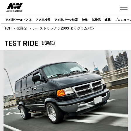
アメ車ワールドとは
アメ車検索
アメ車パーツ検索
特集
試乗記
連載
プロショッ
TOP
＞
試乗記
＞
レーストラック
> 2003 ダッジラムバン
TEST RIDE
［試乗記］