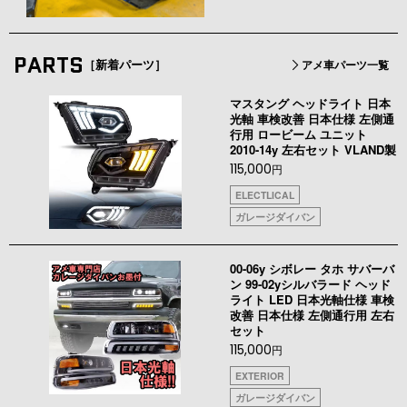
PARTS
［新着パーツ］
アメ車パーツ一覧
マスタング ヘッドライト 日本
光軸 車検改善 日本仕様 左側通
行用 ロービーム ユニット
2010-14y 左右セット VLAND製
115,000
円
ELECTLICAL
ガレージダイバン
00-06y シボレー タホ サバーバ
ン 99-02yシルバラード ヘッド
ライト LED 日本光軸仕様 車検
改善 日本仕様 左側通行用 左右
セット
115,000
円
EXTERIOR
ガレージダイバン