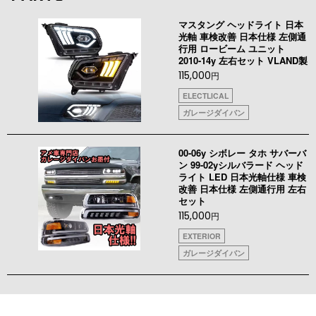
マスタング ヘッドライト 日本
光軸 車検改善 日本仕様 左側通
行用 ロービーム ユニット
2010-14y 左右セット VLAND製
115,000
円
ELECTLICAL
ガレージダイバン
00-06y シボレー タホ サバーバ
ン 99-02yシルバラード ヘッド
ライト LED 日本光軸仕様 車検
改善 日本仕様 左側通行用 左右
セット
115,000
円
EXTERIOR
ガレージダイバン