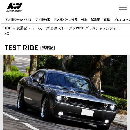
アメ車ワールドとは
アメ車検索
アメ車パーツ検索
特集
試乗記
連載
プロショッ
TOP
＞
試乗記
＞
アベカーズ 多摩 ガレージ
> 2012 ダッジチャレンジャー
SXT
TEST RIDE
［試乗記］