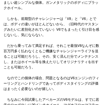
ましい超シンプルな個体。ガンメタリックのボディにブラッ
クホイール。
しかも、前期型のチャレンジャーは「V8」と「V6」とで
は、ボディの違いがほとんどないから、（旧時代のマスタン
グみたいに差別化されていない）V6でもまったく引け目を感
じないし、気にならない。
だから乗ってみて満足すれば、それこそ最強V8なんぞに数
百万円多く払わなくともご機嫌なチャレンジャーライフを送
ることは可能だろうし、その、安く済んだ分でメンテナンス
し、またはホイール等を換えたりしてオリジナリティを出す
ことも可能だろう。
なのでこの個体の場合、問題となるのはV6エンジンのフィ
ーリングとハンドリングであってボディスタイリングの評価
はまったく必要ないのが嬉しい。
ちなみに今回試乗したアベカーズのV6モデルは、すでに若
干のローダウンに20インチホイール、マグナフローマフラー