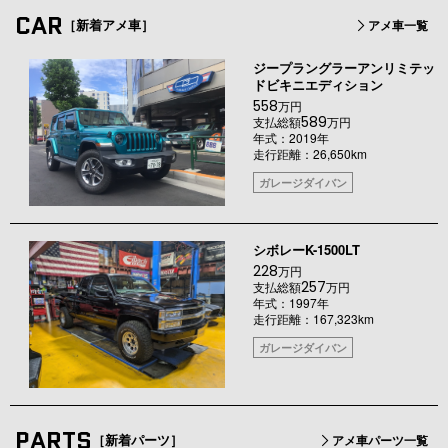
CAR
［新着アメ車］
アメ車一覧
ジープラングラーアンリミテッ
ドビキニエディション
558
万円
589
支払総額
万円
年式：2019年
走行距離：26,650km
ガレージダイバン
シボレーK-1500LT
228
万円
257
支払総額
万円
年式：1997年
走行距離：167,323km
ガレージダイバン
PARTS
［新着パーツ］
アメ車パーツ一覧