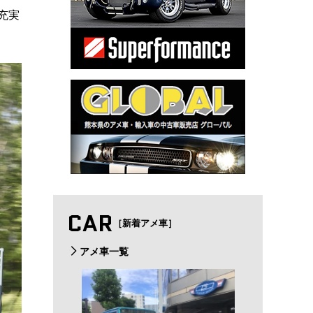
充実
CAR
［新着アメ車］
アメ車一覧