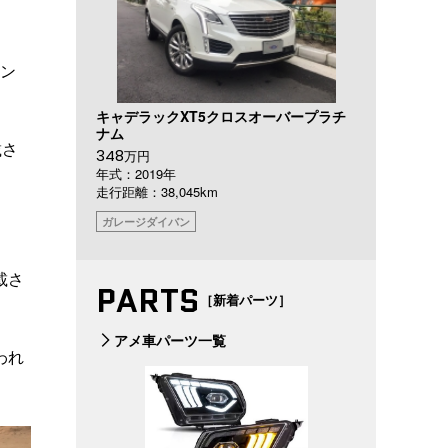
ジン
キャデラックXT5クロスオーバープラチ
ナム
載さ
348
万円
年式：2019年
走行距離：38,045km
ガレージダイバン
載さ
PARTS
［新着パーツ］
アメ車パーツ一覧
われ