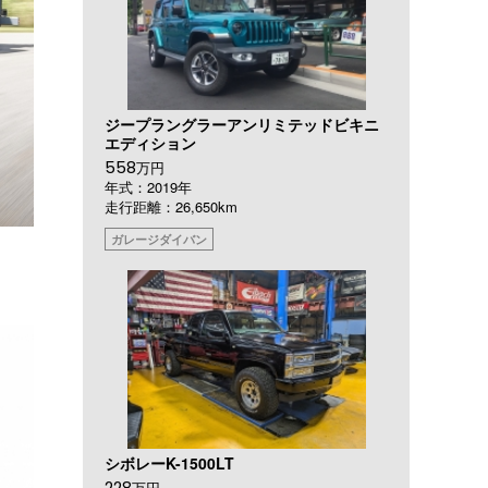
ジープラングラーアンリミテッドビキニ
エディション
558
万円
年式：2019年
走行距離：26,650km
ガレージダイバン
シボレーK-1500LT
228
万円