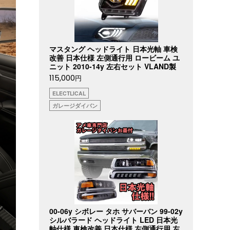
マスタング ヘッドライト 日本光軸 車検
改善 日本仕様 左側通行用 ロービーム ユ
ニット 2010-14y 左右セット VLAND製
115,000
円
ELECTLICAL
ガレージダイバン
00-06y シボレー タホ サバーバン 99-02y
シルバラード ヘッドライト LED 日本光
軸仕様 車検改善 日本仕様 左側通行用 左