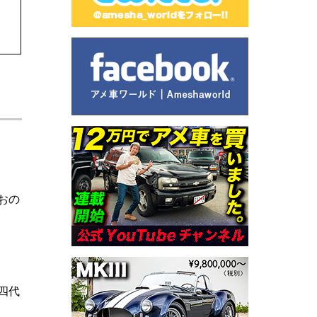
おの
四代