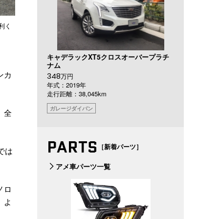
利く
キャデラックXT5クロスオーバープラチ
ナム
ンカ
348
万円
年式：2019年
走行距離：38,045km
ガレージダイバン
、全
PARTS
［新着パーツ］
では
アメ車パーツ一覧
ノロ
、よ