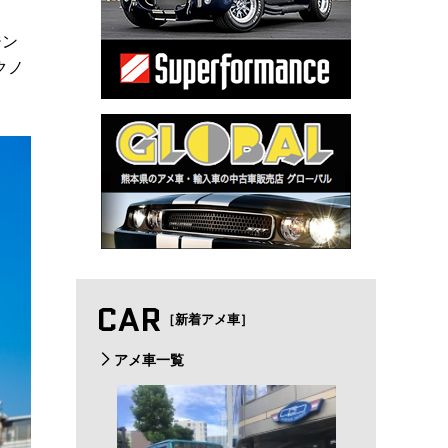
ジン
クノ
CAR
［新着アメ車］
アメ車一覧