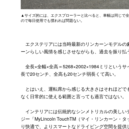
▲サイズ的には、エクスプローラーと比べると、車幅は同じで全
ので毎日使用でも慣れれば問題ない。
エクステリアには当時最新のリンカーンモデルの象
ーンらしい風情を感じさせながらも、過去を振り払
全長×全幅×全高＝5268×2002×1984ミリと
長で20センチ、全高も20センチ弱長くて高い。
とはいえ、運転席から感じる大きさはそれほどでも
なく日常的に使える範囲と言っても過言ではない。
インテリアには伝統的なシンメトリカルの美しいデ
ジー「MyLincoln TouchTM（マイ・リンカ
り快適で、よりスマートなドライビング空間を提供