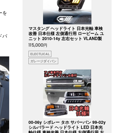
ーを
マスタング ヘッドライト 日本光軸 車検
改善 日本仕様 左側通行用 ロービーム ユ
ドパ
ニット 2010-14y 左右セット VLAND製
115,000
円
ELECTLICAL
ガレージダイバン
00-06y シボレー タホ サバーバン 99-02y
シルバラード ヘッドライト LED 日本光
軸仕様 車検改善 日本仕様 左側通行用 左