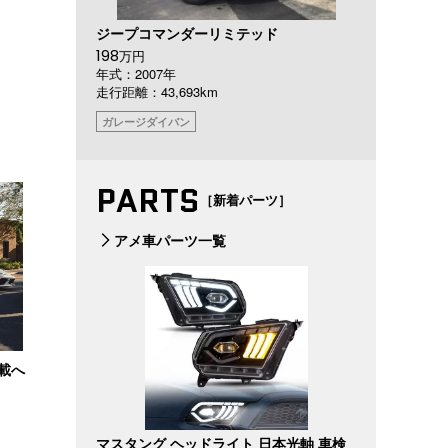
ジープコマンダーリミテッド
198
万円
年式：2007年
走行距離：43,693km
ガレージダイバン
PARTS
［新着パーツ］
アメ車パーツ一覧
搭載へ
マスタング ヘッドライト 日本光軸 車検