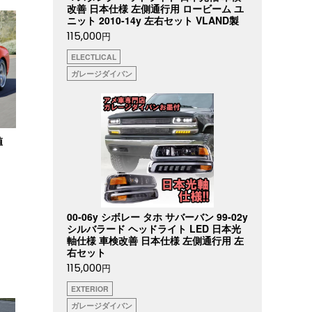
改善 日本仕様 左側通行用 ロービーム ユ
ニット 2010-14y 左右セット VLAND製
115,000
円
ELECTLICAL
ガレージダイバン
値
00-06y シボレー タホ サバーバン 99-02y
シルバラード ヘッドライト LED 日本光
軸仕様 車検改善 日本仕様 左側通行用 左
右セット
115,000
円
EXTERIOR
ガレージダイバン