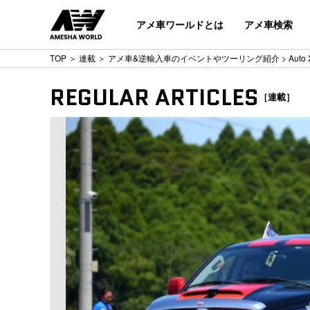
アメ車ワールドとは
アメ車検索
TOP
＞
連載
＞
アメ車&逆輸入車のイベントやツーリング紹介
> Aut
REGULAR ARTICLES
［連載］