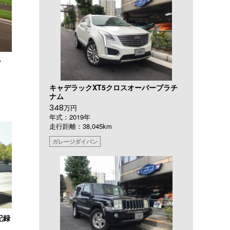
ー
キャデラックXT5クロスオーバープラチ
ナム
348
万円
年式：2019年
走行距離：38,045km
ガレージダイバン
記録