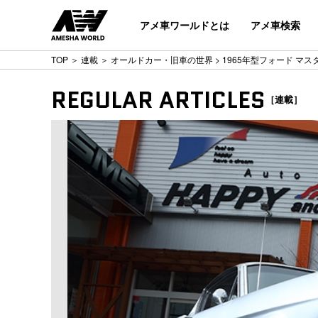
アメ車ワールドとは
アメ車検索
TOP
＞
連載
＞
オールドカー・旧車の世界
> 1965年型フォード マスタ
REGULAR ARTICLES
［連載］