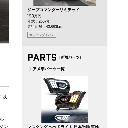
ジープコマンダーリミテッド
198
万円
年式：2007年
走行距離：43,693km
ガレージダイバン
PARTS
［新着パーツ］
アメ車パーツ一覧
イ以
レル
ンジン
マスタング ヘッドライト 日本光軸 車検