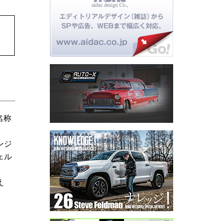
名称
ンジ
ェル
え