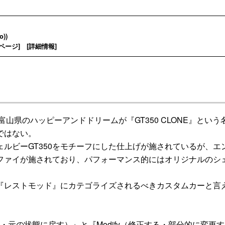
))
ページ
] [
詳細情報
]
山県のハッピーアンドドリームが『GT350 CLONE』という
ではない。
ルビーGT350をモチーフにした仕上げが施されているが、エ
ファイが施されており、パフォーマンス的にはオリジナルのシ
レストモッド』にカテゴライズされるべきカスタムカーと言
・元の状態に戻す）』と『Modify（修正する・部分的に変更す