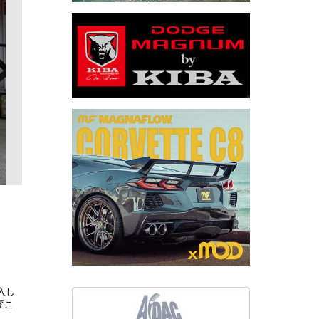
入し
変こ