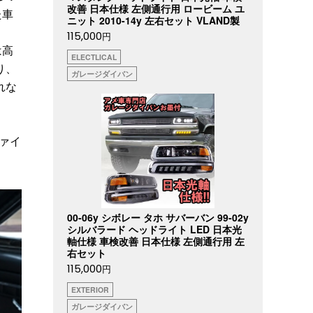
改善 日本仕様 左側通行用 ロービーム ユ
た車
ニット 2010-14y 左右セット VLAND製
115,000
円
は高
ELECTLICAL
り、
ガレージダイバン
れな
ァイ
00-06y シボレー タホ サバーバン 99-02y
シルバラード ヘッドライト LED 日本光
軸仕様 車検改善 日本仕様 左側通行用 左
右セット
115,000
円
EXTERIOR
ガレージダイバン