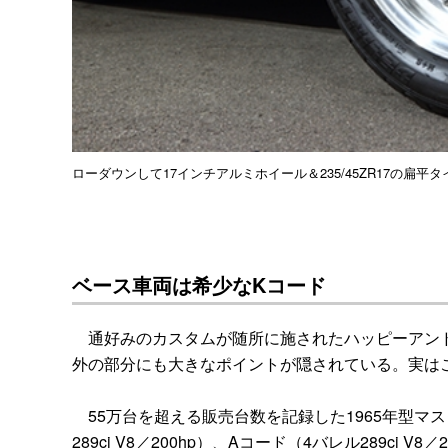
ローダウンして17インチアルミホイール＆235/45ZR17の
ベース車両は希少なKコード
通好みのカスタムが随所に施されたハッピーアンド
外の部分にも大きなポイントが隠されている。実はこ
55万台を超える販売台数を記録した1965年型マスタン
289ci V8／200hp）、Aコード（4バレル289ci V