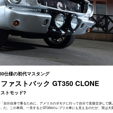
50仕様の初代マスタング
ファストバック GT350 CLONE
ストモッド?
が「自分自身で乗るために、アメリカのポモナに行って自分で直接交渉して購
ン」だ。この車両、一見するとGT350のレプリカ車にも見えるのだが、実は大