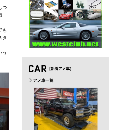
しつ
指
でも
スタ
いう
CAR
［新着アメ車］
アメ車一覧