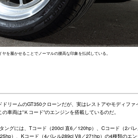
扁平タイヤを履かせることでノーマルの腰高な印象を払拭している。
ドリームのGT350クローンだが、実はレストアやモディファ
の車両は”Ｋコード”のエンジンを搭載しているのだ。
グには、Tコード（200ci 直6／120hp）、Cコード（2バ
8／225hp）、Kコード（4バレル289ci V8／271hp）の4種類のエ