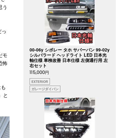
思う
だっ
00-06y シボレー タホ サバーバン 99-02y
だモ
シルバラード ヘッドライト LED 日本光
軸仕様 車検改善 日本仕様 左側通行用 左
恐怖
右セット
115,000
円
EXTERIOR
はも
ガレージダイバン
』と