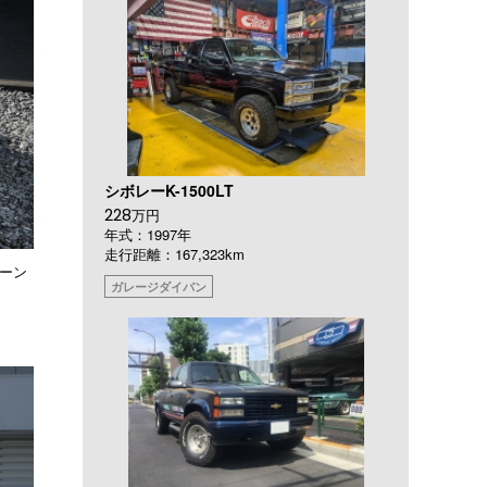
シボレーK-1500LT
228
万円
年式：1997年
走行距離：167,323km
リーン
ガレージダイバン