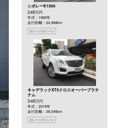
シボレーK1500
248
万円
年式：1993年
走行距離：24,968km
ガレージダイバン
キャデラックXT5クロスオーバープラチ
ナム
348
万円
年式：2019年
走行距離：38,045km
ガレージダイバン