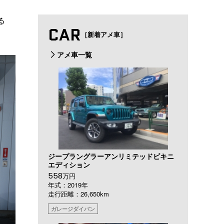
る
CAR
［新着アメ車］
アメ車一覧
ジープラングラーアンリミテッドビキニ
エディション
558
万円
年式：2019年
走行距離：26,650km
ガレージダイバン