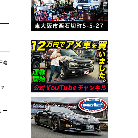
干濃
チャ
リー