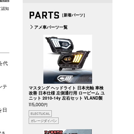
て認知
PARTS
［新着パーツ］
アメ車パーツ一覧
を代
ンテ
マスタング ヘッドライト 日本光軸 車検
改善 日本仕様 左側通行用 ロービーム ユ
ニット 2010-14y 左右セット VLAND製
115,000
円
を日
ELECTLICAL
ガレージダイバン
Pさ