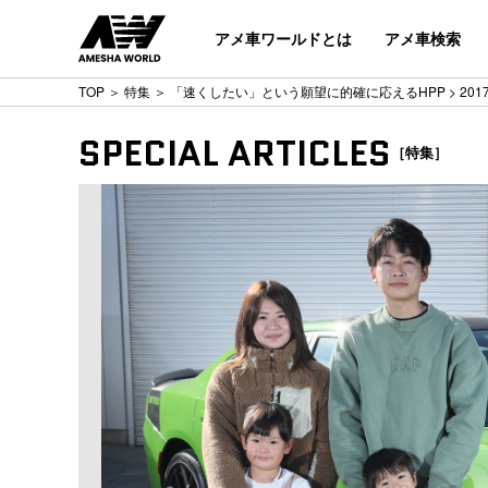
アメ車ワールドとは
アメ車検索
TOP
＞
特集
＞
「速くしたい」という願望に的確に応えるHPP
> 20
SPECIAL ARTICLES
［特集］