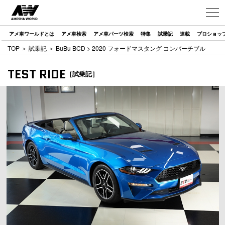
アメ車ワールドとは
アメ車検索
アメ車パーツ検索
特集
試乗記
連載
プロショッ
TOP
＞
試乗記
＞
BuBu BCD
> 2020 フォードマスタング コンバーチブル
TEST RIDE
［試乗記］