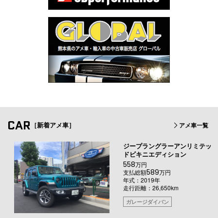
CAR
［新着アメ車］
アメ車一覧
ジープラングラーアンリミテッ
ドビキニエディション
558
万円
589
支払総額
万円
年式：2019年
走行距離：26,650km
ガレージダイバン