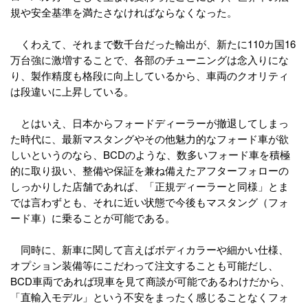
規や安全基準を満たさなければならなくなった。
くわえて、それまで数千台だった輸出が、新たに110カ国16
万台強に激増することで、各部のチューニングは念入りにな
り、製作精度も格段に向上しているから、車両のクオリティ
は段違いに上昇している。
とはいえ、日本からフォードディーラーが撤退してしまっ
た時代に、最新マスタングやその他魅力的なフォード車が欲
しいというのなら、BCDのような、数多いフォード車を積極
的に取り扱い、整備や保証を兼ね備えたアフターフォローの
しっかりした店舗であれば、「正規ディーラーと同様」とま
では言わずとも、それに近い状態で今後もマスタング（フォ
ード車）に乗ることが可能である。
同時に、新車に関して言えばボディカラーや細かい仕様、
オプション装備等にこだわって注文することも可能だし、
BCD車両であれば現車を見て商談が可能であるわけだから、
「直輸入モデル」という不安をまったく感じることなくフォ