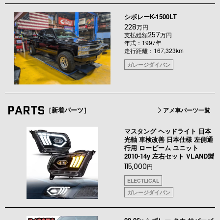
シボレーK-1500LT
228
万円
257
支払総額
万円
年式：1997年
走行距離：167,323km
ガレージダイバン
PARTS
［新着パーツ］
アメ車パーツ一覧
マスタング ヘッドライト 日本
光軸 車検改善 日本仕様 左側通
行用 ロービーム ユニット
2010-14y 左右セット VLAND製
115,000
円
ELECTLICAL
ガレージダイバン