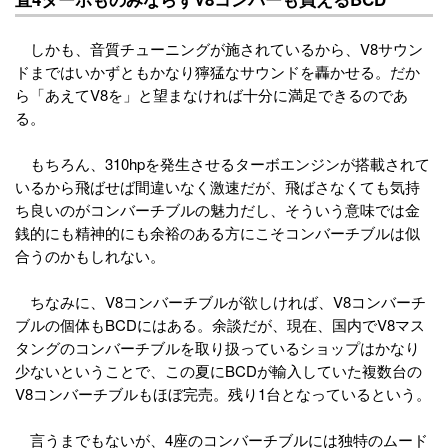
しかも、音質チューニングが施されているから、V8サウン
ドまではいかずともかなり獰猛なサウンドを轟かせる。だか
ら「あえてV8を」と望まなければ十分に満足できるのであ
る。
もちろん、310hpを発生させるターボエンジンが搭載されて
いるから飛ばせば間違いなく激速だが、飛ばさなくても気持
ち良いのがコンバーチブルの魅力だし、そういう意味では金
銭的にも精神的にも余裕のある方にこそコンバーチブルは似
合うのかもしれない。
ちなみに、V8コンバーチブルが欲しければ、V8コンバーチ
ブルの個体もBCDにはある。余談だが、現在、国内でV8マス
タングのコンバーチブルを取り扱っているショップはかなり
少ないということで、この夏にBCDが輸入していた複数台の
V8コンバーチブルもほぼ完売。残り1台となっているという。
言うまでもないが、4座のコンバーチブルには独特のムード