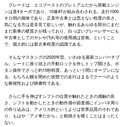
グレードは、エコブーストのプレミアムだから搭載エンジ
ンは直4ターボであり、10速ATが組み合わされる。走行1000
キロ弱の個体であり、正直中古車とは思えない程度の良さ。
気になる方は是非見て欲しいが、触れるあらゆる部分にまだ
まだ新車の硬質さが残っており、白っぽいグレーレザーにも
中古車としてのヤレや汚れ等の使用感は皆無。ということ
で、個人的には新古車程度の認識である。
そんなマスタングの2020年型、いわゆる最新コンバーチブ
ル。シートに座り頭上の手動ロックを外しトップ開ける。ボ
タン操作でざっと約15秒程度。あっという間にオープンにな
る。もちろん幌を閉めた状態での走行はまるでクーペのよう
な耐候性および静粛性である。
さらに手を伸ばすシフトの位置や触れたときの感触の良
さ、シフトを動かしたときの動作感や節度感にインパネ周り
の作り込みは、アメリカ的というよりは世界品質のそれであ
り、もはや「アメ車だから」と粗雑さを嘆くことはまったく
ない。