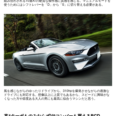
組み合わされる10速ATの硬質な操作感に質感を感じる。マニュアルモードを
使うためにはシフトレバーを「D」から「S」に切り替える必要がある。
風を感じながらのゆったりドライブから、310hpを爆発させながらの過激な
ドライブにも対応する。想像以上に上質でもあるから、スピードに興味がな
くなった方や節度ある大人の男にも最高に似合うマシンだと思う。
直4ターボものみならずV8コンバーも買えるBCD