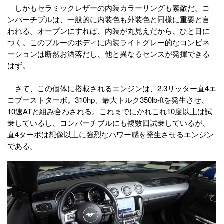
しかもセラミックレザーの内装カラーリングも素敵だ。コ
ンバーチブルは、一般的に内装色も外装色と同様に重要と言
われる。オープンにすれば、内装が丸見えだから、ひと目に
つく。このブルーのボディに内装ライトグレー的なコンビネ
ーションは断然お洒落だし、他と異なるセンスが発揮できる
はず。
さて、この個体に搭載されるエンジンは、2.3リッター直4エ
コブーストターボ。310hp、最大トルク350lb-ftを発生させ、
10速ATと組み合わされる。これまでにかれこれ10度以上は試
乗しているし、コンバーチブルにも複数回試乗しているが、
直4ターボは想像以上に強烈なパワー感を発生させるエンジン
である。