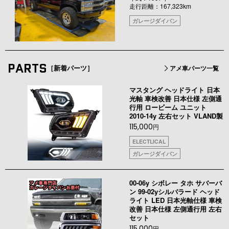
走行距離：167,323km
ガレージダイバン
PARTS
［新着パーツ］
アメ車パーツ一覧
マスタング ヘッドライト 日本
光軸 車検改善 日本仕様 左側通
行用 ロービーム ユニット
2010-14y 左右セット VLAND製
115,000
円
ELECTLICAL
ガレージダイバン
00-06y シボレー タホ サバーバ
ン 99-02yシルバラード ヘッド
ライト LED 日本光軸仕様 車検
改善 日本仕様 左側通行用 左右
セット
115,000
円