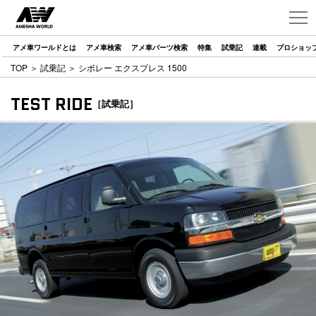
アメ車ワールドとは
アメ車検索
アメ車パーツ検索
特集
試乗記
連載
プロショッ
TOP
＞
試乗記
＞ シボレー エクスプレス 1500
TEST RIDE
［試乗記］