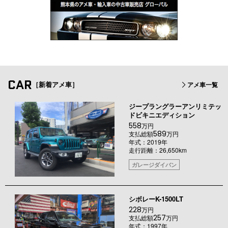
CAR
［新着アメ車］
アメ車一覧
ジープラングラーアンリミテッ
ドビキニエディション
558
万円
589
支払総額
万円
年式：2019年
走行距離：26,650km
ガレージダイバン
シボレーK-1500LT
228
万円
257
支払総額
万円
年式：1997年