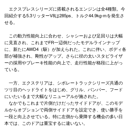
エクスプレスシリーズに搭載されるエンジンは全4種類。今
回紹介する5.3リッターV8は285ps、トルク44.9kg-mを発生さ
せる。
この動力性能向上に合わせ、シャシーおよび足回りは大幅
に見直され、これまでFR一辺倒だったモデルラインナップ
に、新たにAWD4（駆）が加えられた。これに伴い、ボディ各
部が補強され、剛性がアップ。さらに径の太いスタビライザ
ーの採用やブレーキ性能の向上で、走行性能が格段に上がっ
ている。
一方、エクステリアは、シボレートラックシリーズ共通の
ツリ目のヘッドライトをはじめ、グリル、バンパー、フード
にいたいるまで大幅なリニューアルが施された。
なかでもこれまで片側だけだったサイドドアが、このモデ
ルからオプションで両側サイドドアを設定でき、使い勝手を
一段と向上させている。特に左側から乗降する機会の多い日
本では、このドアは重宝するに違いない。