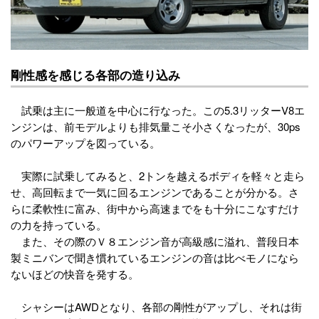
剛性感を感じる各部の造り込み
試乗は主に一般道を中心に行なった。この5.3リッターV8エ
ンジンは、前モデルよりも排気量こそ小さくなったが、30ps
のパワーアップを図っている。
実際に試乗してみると、2トンを越えるボディを軽々と走ら
せ、高回転まで一気に回るエンジンであることが分かる。さ
らに柔軟性に富み、街中から高速までをも十分にこなすだけ
の力を持っている。
また、その際のＶ８エンジン音が高級感に溢れ、普段日本
製ミニバンで聞き慣れているエンジンの音は比べモノになら
ないほどの快音を発する。
シャシーはAWDとなり、各部の剛性がアップし、それは街