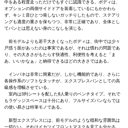
中をある程度走っただけでもすぐに認識できる。ボディは、
オプションの両側サイドドアを装着しているにもかかわら
ず、キシミ音ひとつ発しないガッチりしたもので、ステアリ
ングも適度の重さを保ちつつ、非常に正確であり、全体とし
てバンとは思えない身のこなしを演じる。
前モデルよりも若干大きくなったボディは、街中では少々
戸惑う面があったのは事実であるが、それは慣れの問題であ
り、その大きさがもたらす快適性、利便性を考えると「ま
あ、いいかなぁ」と納得できるほどの大きさではある。
インパネは非常に簡素だが、しかし機能的であり、さらに
各操作系のソフトなタッチが、エクスプレスバンとしての高
級感を増幅させている。
室内は3列シートを配した8人乗りのベンチタイプ。それで
もラゲッジスペースは十分にあり、フルサイズバンならでは
の使い易さは特筆モノである。
新型エクスプレスには、前モデルのような穏和な雰囲気は
一切ない。それはイカツイフロントマスクを見ても分かる