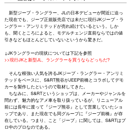
新型ジープ・ラングラー、JLの日本デビューが間近に迫っ
た現在でも、ジープ正規販売店では未だに現行JKジープ・ラ
ングラー・アンリミテッドが売れ続けているという。しか
も、聞くところによると、モデルチェンジ直前ならではの値
引きなどもほとんどしていないというから驚きだ。
↓JKラングラーの現状については下記を参照
>>現行JKと新型JL、ラングラーを買うならどっちだ?
そんな根強い人気を誇るJKジープ・ラングラー・アンリミ
テッドをベースに、S&RT熊谷がJEEP前橋とコラボしてデモ
カーを製作したというので取材してきた。
ちなみに、S&RTというショップは、メーカーやジャンルを
問わず、魅力的なアメ車を取り扱っているが、リニューアル
前には長年に渡って『ジープ熊谷』として営業していたショ
ップであり、また現在でも同グループに『ジープ前橋』が存
在している。つまり、こと「ジープ」に関しては、S&RTはプ
ロ中のプロなのである。