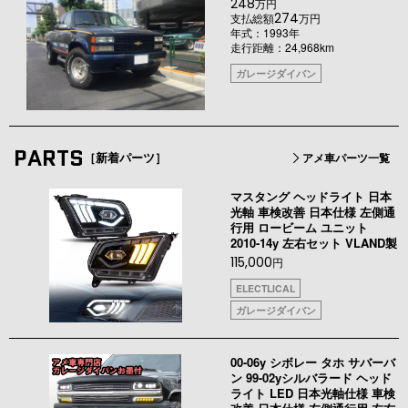
248
万円
274
支払総額
万円
年式：1993年
走行距離：24,968km
ガレージダイバン
PARTS
［新着パーツ］
アメ車パーツ一覧
マスタング ヘッドライト 日本
光軸 車検改善 日本仕様 左側通
行用 ロービーム ユニット
2010-14y 左右セット VLAND製
115,000
円
ELECTLICAL
ガレージダイバン
00-06y シボレー タホ サバーバ
ン 99-02yシルバラード ヘッド
ライト LED 日本光軸仕様 車検