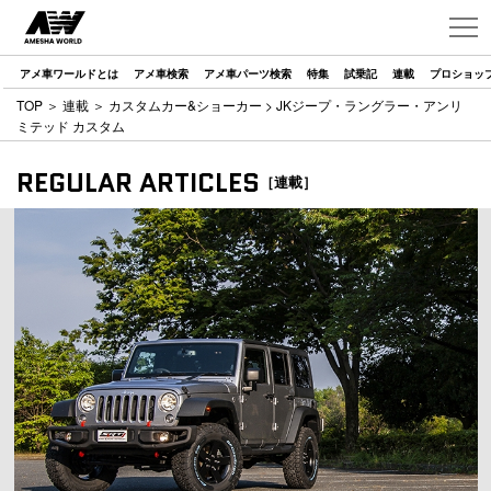
アメ車ワールドとは
アメ車検索
アメ車パーツ検索
特集
試乗記
連載
プロショッ
TOP
＞
連載
＞
カスタムカー&ショーカー
> JKジープ・ラングラー・アンリ
ミテッド カスタム
REGULAR ARTICLES
［連載］