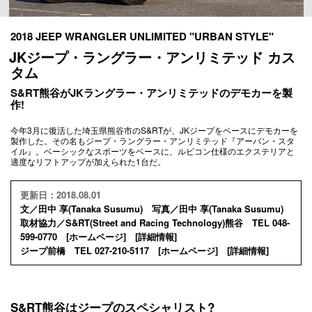
2018 JEEP WRANGLER UNLIMITED "URBAN STYLE"
JKジープ・ラングラー・アンリミテッド カス
タム
S&RT熊谷がJKラングラー・アンリミテッドのデモカーを製
作!
今年3月に復活した埼玉県熊谷市のS&RTが、JKジープをベースにデモカーを
製作した。その名もジープ・ラングラー・アンリミテッド『アーバン・スタ
イル』。ベーシックなスポーツをベースに、ルビコン仕様のエクステリアと
適度なリフトアップが加えられた1台だ。
更新日：2018.08.01
文／田中 享(Tanaka Susumu) 写真／田中 享(Tanaka Susumu)
取材協力／S&RT(Street and Racing Technology)熊谷 TEL 048-
599-0770 [
ホームページ
] [
詳細情報
]
ジープ前橋 TEL 027-210-5117 [
ホームページ
] [
詳細情報
]
S&RT熊谷はジープのスペシャリスト?