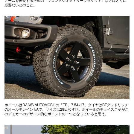
アームを伸長するための「フロントジオメトリーブラケット」などはとくに
必要ないとのこと。
ホイールはDAIWA AUTOMOBILの「TR」7.5J×17。タイヤはBFグッドリッチ
のオールテレインT/Aで、サイズは285/70R17。ホイールのチョイスこそがこ
のデモカーのデザイン的なポイントの一つとなっていると思う。