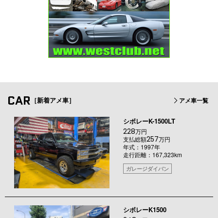
CAR
［新着アメ車］
アメ車一覧
シボレーK-1500LT
228
万円
257
支払総額
万円
年式：1997年
走行距離：167,323km
ガレージダイバン
シボレーK1500