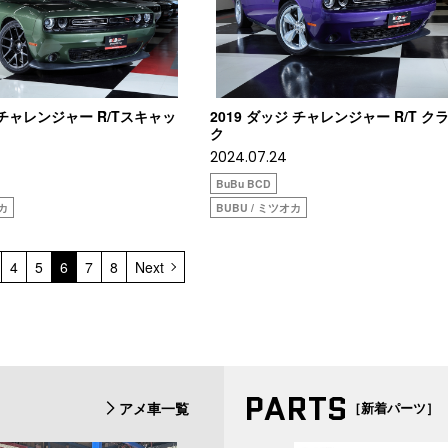
ジチャレンジャー R/Tスキャッ
2019 ダッジ チャレンジャー R/T ク
ク
2024.07.24
BuBu BCD
オカ
BUBU / ミツオカ
4
5
6
7
8
Next
PARTS
アメ車一覧
［新着パーツ］