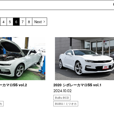
4
5
6
7
8
Next
ーカマロSS vol.2
2020 シボレーカマロSS vol.1
2024.10.02
BuBu BCD
オカ
BUBU / ミツオカ