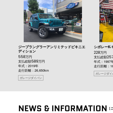
ジープラングラーアンリミテッドビキニエ
シボレーK-1
ディション
228
万円
558
万円
25
支払総額
589
支払総額
万円
年式：1997
年式：2019年
走行距離：167
走行距離：26,650km
ガレージダイ
ガレージダイバン
NEWS & INFORMATION
［