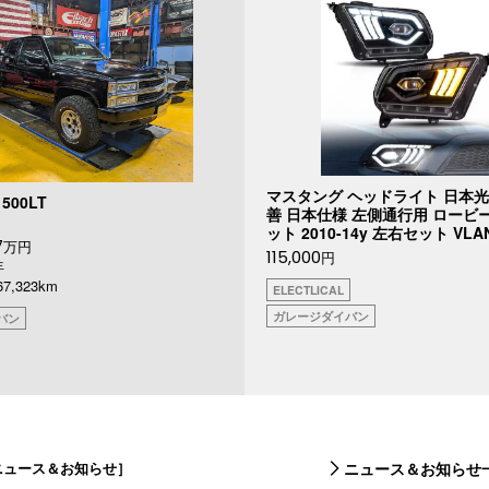
マスタング ヘッドライト 日本光
500LT
善 日本仕様 左側通行用 ロービ
ット 2010-14y 左右セット VLA
7
万円
115,000
円
年
,323km
ELECTLICAL
ガレージダイバン
バン
ニュース＆お知らせ］
ニュース＆お知らせ