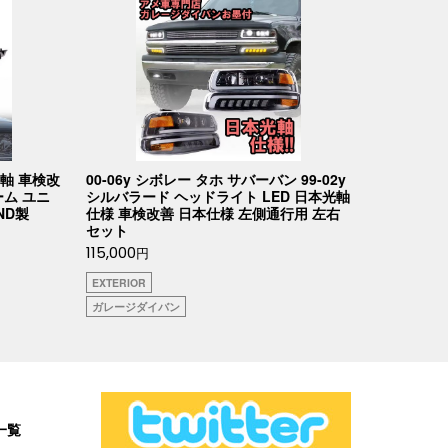
軸 車検改
00-06y シボレー タホ サバーバン 99-02y
ーム ユニ
シルバラード ヘッドライト LED 日本光軸
ND製
仕様 車検改善 日本仕様 左側通行用 左右
セット
115,000
円
EXTERIOR
ガレージダイバン
一覧