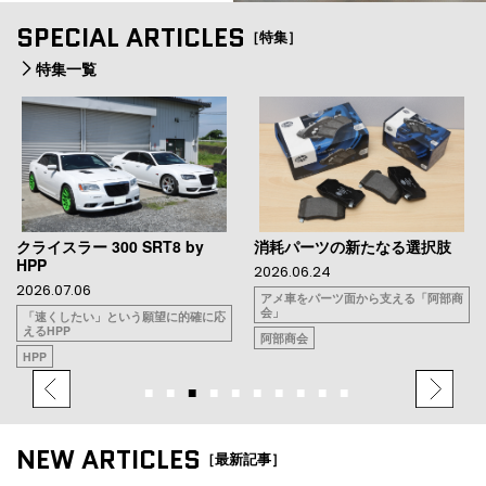
SPECIAL ARTICLES
［特集］
特集一覧
クライスラー 300 SRT8 by
消耗パーツの新たなる選択肢
HPP
2026.06.24
2026.07.06
アメ車をパーツ面から支える「阿部商
会」
「速くしたい」という願望に的確に応
えるHPP
阿部商会
HPP
NEW ARTICLES
［最新記事］