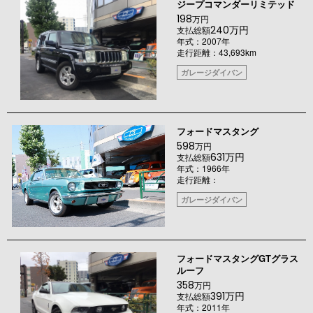
ジープコマンダーリミテッド
198
万円
240万円
支払総額
年式：2007年
走行距離：43,693km
ガレージダイバン
フォードマスタング
598
万円
631万円
支払総額
年式：1966年
走行距離：
ガレージダイバン
フォードマスタングGTグラス
ルーフ
358
万円
391万円
支払総額
年式：2011年