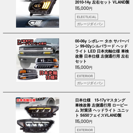
2010-14y 左右セット VLAND製
115,000
円
ELECTLICAL
ガレージダイバン
00-06y シボレー タホ サバーバ
ン 99-02yシルバラード ヘッド
ライト LED 日本光軸仕様 車検
改善 日本仕様 左側通行用 左右
セット
115,000
円
EXTERIOR
ガレージダイバン
日本仕様 15-17yマスタング
車検改善 左側通行用 ロービー
ム 対策済 ヘッドライト ユニッ
ト S650フェイスVLAND製
115,000
円
EXTERIOR