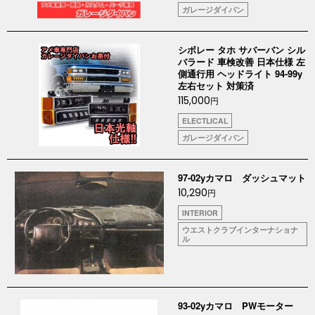
ガレージダイバン
シボレー タホ サバーバン シル
バラード 車検改善 日本仕様 左
側通行用 ヘッドライト 94-99y
左右セット 対策済
115,000
円
ELECTLICAL
ガレージダイバン
97-02yカマロ ダッシュマット
10,290
円
INTERIOR
ウエストクラブインターナショナ
ル
93-02yカマロ PWモーター