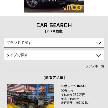
CAR SEARCH
［アメ車検索］
アメ車一覧
［新着アメ車］
シボレーK-1500LT
228
万円
257万円
支払総額
年式：1997年
走行距離：167,323km