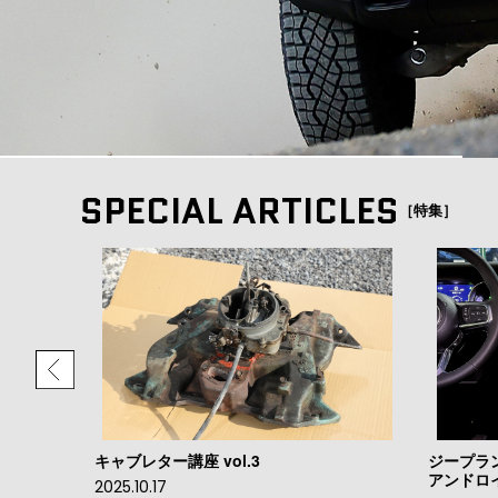
SPECIAL ARTICLES
［特集］
現代に甦った フォードGT vol.2
現代に甦った フォードGT 
2025.09.18
2025.09.17