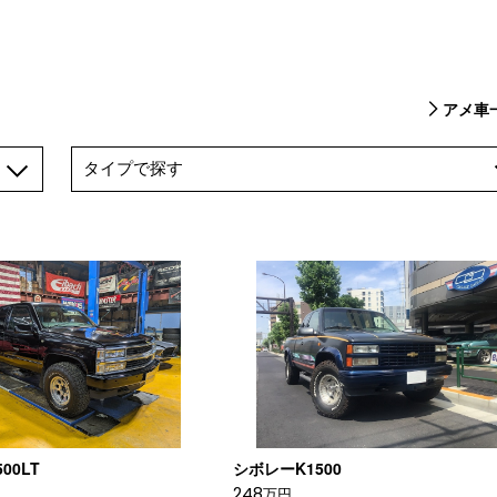
アメ車
00LT
シボレーK1500
248
万円