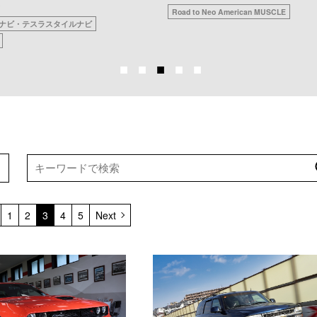
CLE
アメ車をパーツ面から支える「阿部商会」
ABE CARS Tama Garage
1
2
3
4
5
Next