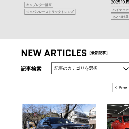
Road to Neo American MUSCLE
Road to Neo American MUS
NEW ARTICLES
［最新記事］
記事検索
Prev