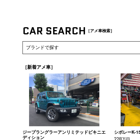
CAR SEARCH
［アメ車検索］
［新着アメ車］
ジープラングラーアンリミテッドビキニエ
シボレーK-15
ディション
228
万円