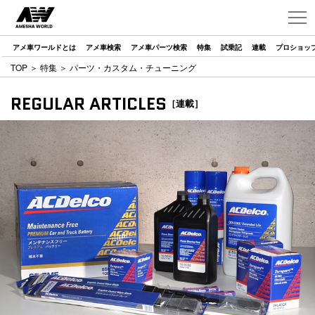
アメ車ワールドとは
アメ車検索
アメ車パーツ検索
特集
試乗記
連載
プロショッ
TOP
＞
特集
＞ パーツ・カスタム・チューニング
REGULAR ARTICLES
［連載］