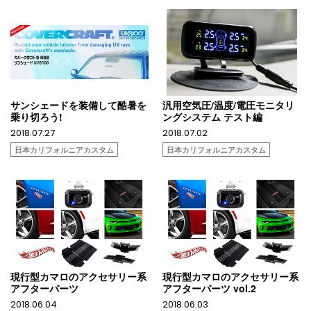
サンシェードを装備して酷暑を
汎用空気圧/温度/電圧モニタリ
乗り切ろう!
ングシステム テスト編
2018.07.27
2018.07.02
日本カリフォルニアカスタム
日本カリフォルニアカスタム
現行型カマロのアクセサリー系
現行型カマロのアクセサリー系
アフターパーツ
アフターパーツ vol.2
2018.06.04
2018.06.03