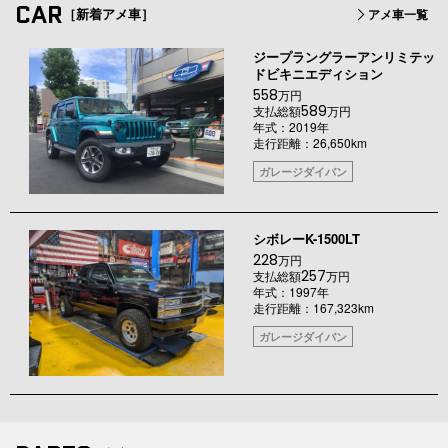
CAR
［新着アメ車］
アメ車一覧
ジープラングラーアンリミテッ
ドビキニエディション
558
万円
589
支払総額
万円
年式：2019年
走行距離：26,650km
ガレージダイバン
シボレーK-1500LT
228
万円
257
支払総額
万円
年式：1997年
走行距離：167,323km
ガレージダイバン