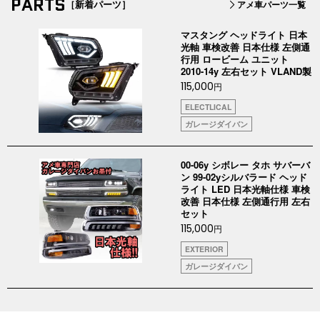
PARTS
［新着パーツ］
アメ車パーツ一覧
マスタング ヘッドライト 日本
光軸 車検改善 日本仕様 左側通
行用 ロービーム ユニット
2010-14y 左右セット VLAND製
115,000
円
ELECTLICAL
ガレージダイバン
00-06y シボレー タホ サバーバ
ン 99-02yシルバラード ヘッド
ライト LED 日本光軸仕様 車検
改善 日本仕様 左側通行用 左右
セット
115,000
円
EXTERIOR
ガレージダイバン